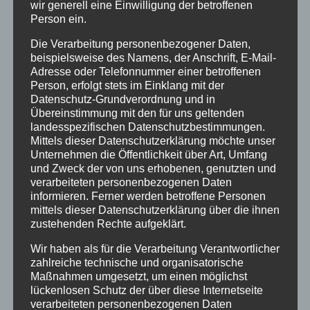
wir generell eine Einwilligung der betroffenen
11.06.2025 - 18:00
-
20:00
Person ein.
Der Bundesvorsitzende Uwe Rüddenklau im
Die Verarbeitung personenbezogener Daten,
Zoom
beispielsweise des Namens, der Anschrift, E-Mail-
Adresse oder Telefonnummer einer betroffenen
Person, erfolgt stets im Einklang mit der
MO.
Datenschutz-Grundverordnung und in
16
Übereinstimmung mit den für uns geltenden
landesspezifischen Datenschutzbestimmungen.
Mittels dieser Datenschutzerklärung möchte unser
Unternehmen die Öffentlichkeit über Art, Umfang
und Zweck der von uns erhobenen, genutzten und
verarbeiteten personenbezogenen Daten
informieren. Ferner werden betroffene Personen
mittels dieser Datenschutzerklärung über die ihnen
zustehenden Rechte aufgeklärt.
Wir haben als für die Verarbeitung Verantwortlicher
zahlreiche technische und organisatorische
Maßnahmen umgesetzt, um einen möglichst
lückenlosen Schutz der über diese Internetseite
verarbeiteten personenbezogenen Daten