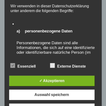
Wir verwenden in dieser Datenschutzerklärung
16.06.2025 - 18:00
-
20:00
unter anderem die folgenden Begriffe:
50. Videotreffen NRW
SA.
a) personenbezogene Daten
21
Personenbezogene Daten sind alle
Informationen, die sich auf eine identifizierte
oder identifizierbare natürliche Person (im
Folgenden „betroffene Person") beziehen.
Als identifizierbar wird eine natürliche
Person angesehen, die direkt oder indirekt,
Essenziell
Externe Dienste
insbesondere mittels Zuordnung zu einer
Kennung wie einem Namen, zu einer
Kennnummer, zu Standortdaten, zu einer
✓ Akzeptieren
Online-Kennung oder zu einem oder
mehreren besonderen Merkmalen, die
Ausdruck der physischen, physiologischen,
Auswahl speichern
genetischen, psychischen, wirtschaftlichen,
kulturellen oder sozialen Identität dieser