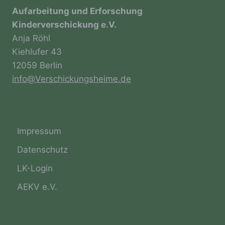
Verarbeitung personenbezogener Daten, die
Aufarbeitung und Erforschung
darin besteht, dass diese
Kinderverschickung e.V.
personenbezogenen Daten verwendet
Anja Röhl
werden, um bestimmte persönliche Aspekte,
die sich auf eine natürliche Person beziehen,
Kiehlufer 43
zu bewerten, insbesondere, um Aspekte
12059 Berlin
bezüglich Arbeitsleistung, wirtschaftlicher
Lage, Gesundheit, persönlicher Vorlieben,
info@Verschickungsheime.de
Interessen, Zuverlässigkeit, Verhalten,
Aufenthaltsort oder Ortswechsel dieser
natürlichen Person zu analysieren oder
vorherzusagen.
Impressum
Datenschutz
f) Pseudonymisierung
LK-Login
Pseudonymisierung ist die Verarbeitung
AEKV e.V.
personenbezogener Daten in einer Weise,
auf welche die personenbezogenen Daten
ohne Hinzuziehung zusätzlicher
Informationen nicht mehr einer spezifischen