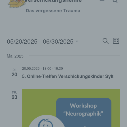
Zum
Das vergessene Trauma
Inhalt
springen
05/20/2025
 - 
06/30/2025
Veranstaltungen
Ver
Verans
Suche
Liste
Datum
Ans
Suche
Mai 2025
wählen.
Nav
und
20.05.2025 - 18:00
-
19:30
DI.
20
5. Online-Treffen Verschickungskinder Sylt
Ansich
Naviga
FR.
23