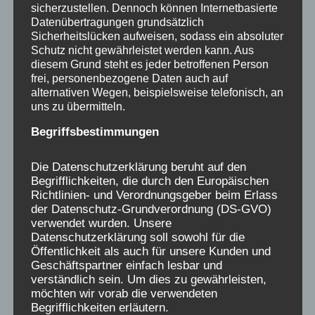
sicherzustellen. Dennoch können Internetbasierte
Datenübertragungen grundsätzlich
16.06.2025 - 15:00
-
17:00
Sicherheitslücken aufweisen, sodass ein absoluter
NRW: Schreibwerkstatt mit Sabine Samonig
Schutz nicht gewährleistet werden kann. Aus
diesem Grund steht es jeder betroffenen Person
frei, personenbezogene Daten auch auf
MO.
alternativen Wegen, beispielsweise telefonisch, an
16
uns zu übermitteln.
Begriffsbestimmungen
Die Datenschutzerklärung beruht auf den
Begrifflichkeiten, die durch den Europäischen
Richtlinien- und Verordnungsgeber beim Erlass
der Datenschutz-Grundverordnung (DS-GVO)
verwendet wurden. Unsere
Datenschutzerklärung soll sowohl für die
Öffentlichkeit als auch für unsere Kunden und
Geschäftspartner einfach lesbar und
verständlich sein. Um dies zu gewährleisten,
möchten wir vorab die verwendeten
Begrifflichkeiten erläutern.