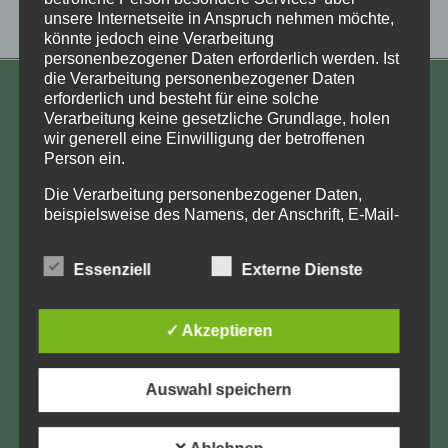
unsere Internetseite in Anspruch nehmen möchte,
könnte jedoch eine Verarbeitung
personenbezogener Daten erforderlich werden. Ist
die Verarbeitung personenbezogener Daten
erforderlich und besteht für eine solche
KONTAKT
Verarbeitung keine gesetzliche Grundlage, holen
wir generell eine Einwilligung der betroffenen
Aufarbeitung und Erforschung
Person ein.
Kinderverschickung e.V.
Die Verarbeitung personenbezogener Daten,
Anja Röhl
beispielsweise des Namens, der Anschrift, E-Mail-
Kiehlufer 43
Adresse oder Telefonnummer einer betroffenen
12059 Berlin
Person, erfolgt stets im Einklang mit der
Essenziell
Externe Dienste
Datenschutz-Grundverordnung und in
info@Verschickungsheime.de
Übereinstimmung mit den für uns geltenden
landesspezifischen Datenschutzbestimmungen.
✓ Akzeptieren
Mittels dieser Datenschutzerklärung möchte unser
Unternehmen die Öffentlichkeit über Art, Umfang
und Zweck der von uns erhobenen, genutzten und
Impressum
Auswahl speichern
verarbeiteten personenbezogenen Daten
informieren. Ferner werden betroffene Personen
Datenschutz
mittels dieser Datenschutzerklärung über die ihnen