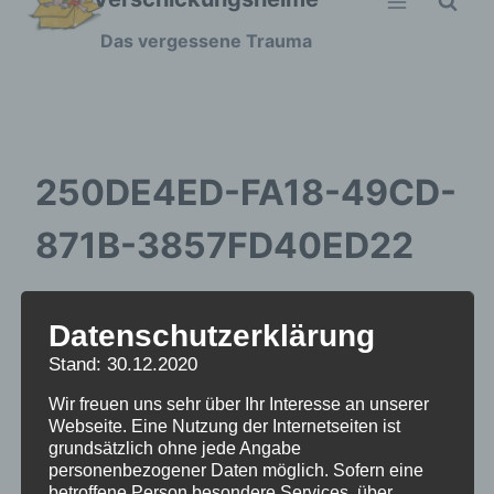
Zum
Das vergessene Trauma
Inhalt
springen
250DE4ED-FA18-49CD-
871B-3857FD40ED22
Datenschutzerklärung
Stand: 30.12.2020
Wir freuen uns sehr über Ihr Interesse an unserer
Webseite. Eine Nutzung der Internetseiten ist
grundsätzlich ohne jede Angabe
personenbezogener Daten möglich. Sofern eine
betroffene Person besondere Services über