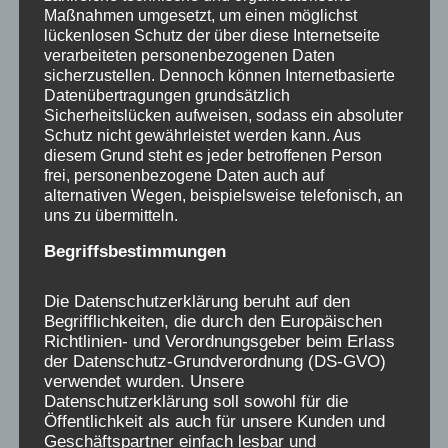
Gruppentherapie, versuchen Sie es, es ist nie
Maßnahmen umgesetzt, um einen möglichst
lückenlosen Schutz der über diese Internetseite
zu spät. Nehmen sie zu dem kleinen
verarbeiteten personenbezogenen Daten
unschuldigen Kind Kontakt auf, dass Sie
sicherzustellen. Dennoch können Internetbasierte
damals im Verschickungsheim zurückgelassen
Datenübertragungen grundsätzlich
Sicherheitslücken aufweisen, sodass ein absoluter
haben, holen Sie es von dort zurück, umarmen
Schutz nicht gewährleistet werden kann. Aus
Sie es, nehmen Sie es in Ihre heutige Welt mit
diesem Grund steht es jeder betroffenen Person
und lassen Sie es nie wieder allein. Heute sind
frei, personenbezogene Daten auch auf
alternativen Wegen, beispielsweise telefonisch, an
Sie stark und können das Kind schützen. Heute
uns zu übermitteln.
können Sie dafür sorgen, dass dem Kind so
Begriffsbestimmungen
etwas nicht noch einmal passiert, wie auch
keinem anderen Kind mehr, in der ganzen Welt.
Die Datenschutzerklärung beruht auf den
Begrifflichkeiten, die durch den Europäischen
Hier können Sie sich gut über die Möglichkeit
Richtlinien- und Verordnungsgeber beim Erlass
der Datenschutz-Grundverordnung (DS-GVO)
informieren, eine Traumatherapie über die
verwendet wurden. Unsere
Krankenkasse finanziert zu bekommen, in einer
Datenschutzerklärung soll sowohl für die
Sendung der Serie
PLANET WISSEN über
Öffentlichkeit als auch für unsere Kunden und
Geschäftspartner einfach lesbar und
Traumatherapie
, und hier finden Sie eine