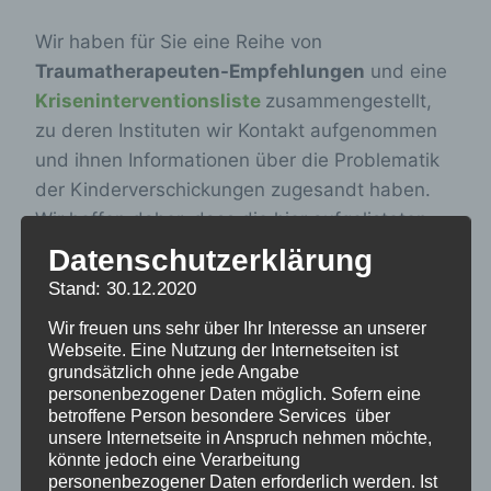
Wir haben für Sie eine Reihe von
Traumatherapeuten-Empfehlungen
und eine
Kriseninterventionsliste
zusammengestellt,
zu deren Instituten wir Kontakt aufgenommen
und ihnen Informationen über die Problematik
der Kinderverschickungen zugesandt haben.
Wir hoffen daher, dass die hier aufgelisteten
Psychotherapeuten einfühlsam auf Erwachsene
Datenschutzerklärung
eingehen können, die als Kind besonderes Leid
Stand: 30.12.2020
in Verschickungsheimen erlitten haben.
Wir freuen uns sehr über Ihr Interesse an unserer
Stellen Sie mit der Begründung einer
Webseite. Eine Nutzung der Internetseiten ist
frühkindlichen Traumatisierung in einer
grundsätzlich ohne jede Angabe
personenbezogener Daten möglich. Sofern eine
Kinderverschickungsmaßnahme zwischen
betroffene Person besondere Services über
1945 und 1998 einen Antrag bei Ihrer
unsere Internetseite in Anspruch nehmen möchte,
Krankenkasse auf Traumatherapie, schildern
könnte jedoch eine Verarbeitung
personenbezogener Daten erforderlich werden. Ist
Sie ihre Erinnerungen und bestehen Sie auf