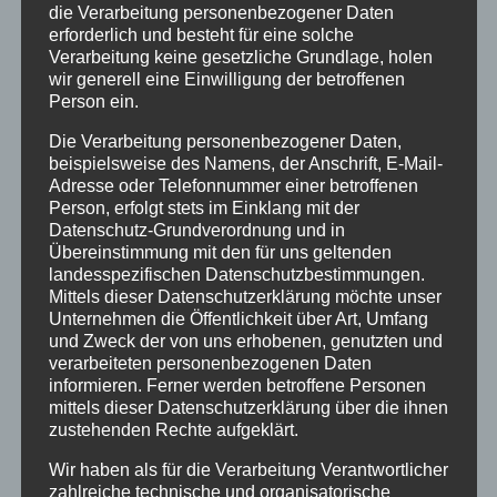
die Verarbeitung personenbezogener Daten
einer Übernahme der Kosten durch Ihre
erforderlich und besteht für eine solche
Krankenkasse.
Verarbeitung keine gesetzliche Grundlage, holen
wir generell eine Einwilligung der betroffenen
Sie können Sie stationär oder auch ambulant
Person ein.
durchführen. Sie haben ein Recht dazu, denn
Die Verarbeitung personenbezogener Daten,
Ihnen ist ein Unrecht geschehen. Sie und ihre
beispielsweise des Namens, der Anschrift, E-Mail-
Eltern waren in gutem Glauben, dass sie dort
Adresse oder Telefonnummer einer betroffenen
kindgerecht und liebevoll behandelt würden,
Person, erfolgt stets im Einklang mit der
Datenschutz-Grundverordnung und in
oftmals aber wurden sie dort kalt, hart und
Übereinstimmung mit den für uns geltenden
gemein behandelt, beschimpft, geschlagen und
landesspezifischen Datenschutzbestimmungen.
gedemütigt. Viele Kinder kamen krank und
Mittels dieser Datenschutzerklärung möchte unser
Unternehmen die Öffentlichkeit über Art, Umfang
seelisch gebrochen nach Hause zurück.
und Zweck der von uns erhobenen, genutzten und
Folgeerscheinungen davon wurden nie erkannt
verarbeiteten personenbezogenen Daten
und behandelt.
informieren. Ferner werden betroffene Personen
mittels dieser Datenschutzerklärung über die ihnen
zustehenden Rechte aufgeklärt.
Auch nach 50 Jahren können Sie ihr Trauma
Wir haben als für die Verarbeitung Verantwortlicher
noch aufarbeiten. In Einzel- oder
zahlreiche technische und organisatorische