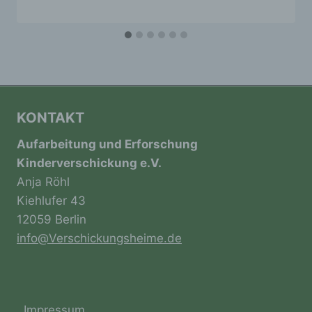
e) Profiling
Profiling ist jede Art der automatisierten
Verarbeitung personenbezogener Daten, die
darin besteht, dass diese
personenbezogenen Daten verwendet
werden, um bestimmte persönliche Aspekte,
die sich auf eine natürliche Person beziehen,
KONTAKT
zu bewerten, insbesondere, um Aspekte
bezüglich Arbeitsleistung, wirtschaftlicher
Aufarbeitung und Erforschung
Lage, Gesundheit, persönlicher Vorlieben,
Kinderverschickung e.V.
Interessen, Zuverlässigkeit, Verhalten,
Anja Röhl
Aufenthaltsort oder Ortswechsel dieser
natürlichen Person zu analysieren oder
Kiehlufer 43
vorherzusagen.
12059 Berlin
info@Verschickungsheime.de
f) Pseudonymisierung
Pseudonymisierung ist die Verarbeitung
personenbezogener Daten in einer Weise,
Impressum