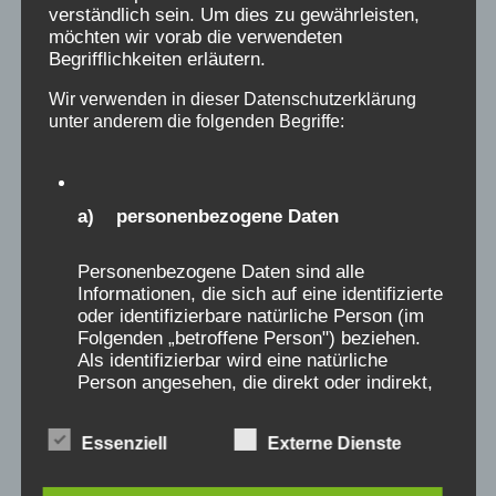
verständlich sein. Um dies zu gewährleisten,
Auswahl von Traumatherapeuten, unter denen
möchten wir vorab die verwendeten
Sie wählen können. Da zunächst auch eine
Begrifflichkeiten erläutern.
Überblicksseite
, weitere Listen nachfolgend:
Wir verwenden in dieser Datenschutzerklärung
unter anderem die folgenden Begriffe:
Hier finden Sie eine Liste von
Traumatherapeuten mit
Kassenzulassung
a) personenbezogene Daten
Hier finden Sie eine Liste
von
Personenbezogene Daten sind alle
Traumatherapeuten
vom Institut für
Informationen, die sich auf eine identifizierte
Psychotherapie
oder identifizierbare natürliche Person (im
Traumatherapieliste
deutschlandweit
Folgenden „betroffene Person") beziehen.
Als identifizierbar wird eine natürliche
Traumatherapieliste
für Berlin
Person angesehen, die direkt oder indirekt,
Traumatherapeutenliste
für
insbesondere mittels Zuordnung zu einer
posttraumatische belastungsstörungen
Kennung wie einem Namen, zu einer
Essenziell
Externe Dienste
Kennnummer, zu Standortdaten, zu einer
(PTBS + Dissoziation)
Online-Kennung oder zu einem oder
mehreren besonderen Merkmalen, die