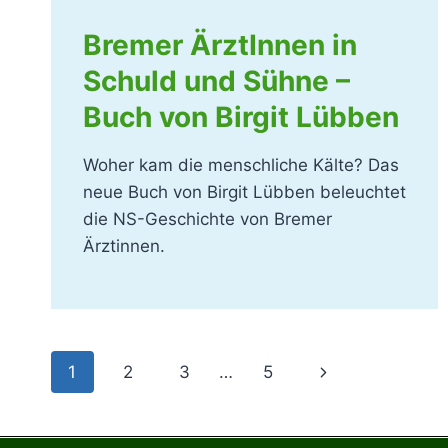
Bremer ÄrztInnen in
Schuld und Sühne –
Buch von Birgit Lübben
Woher kam die menschliche Kälte? Das
neue Buch von Birgit Lübben beleuchtet
die NS-Geschichte von Bremer
Ärztinnen.
Seitennavigation
Nächste
1
2
3
…
5
Seite