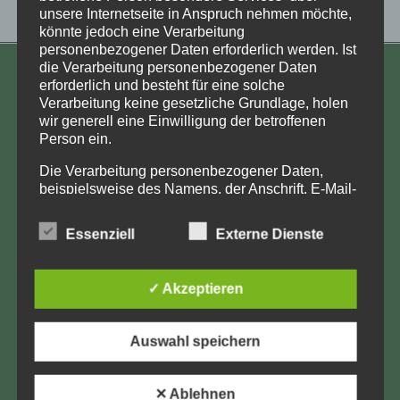
unsere Internetseite in Anspruch nehmen möchte,
könnte jedoch eine Verarbeitung
personenbezogener Daten erforderlich werden. Ist
die Verarbeitung personenbezogener Daten
KONTAKT
erforderlich und besteht für eine solche
Verarbeitung keine gesetzliche Grundlage, holen
Aufarbeitung und Erforschung
wir generell eine Einwilligung der betroffenen
Person ein.
Kinderverschickung e.V.
Anja Röhl
Die Verarbeitung personenbezogener Daten,
beispielsweise des Namens, der Anschrift, E-Mail-
Kiehlufer 43
Adresse oder Telefonnummer einer betroffenen
12059 Berlin
Person, erfolgt stets im Einklang mit der
Essenziell
Externe Dienste
info@Verschickungsheime.de
Datenschutz-Grundverordnung und in
Übereinstimmung mit den für uns geltenden
landesspezifischen Datenschutzbestimmungen.
✓ Akzeptieren
Mittels dieser Datenschutzerklärung möchte unser
Unternehmen die Öffentlichkeit über Art, Umfang
Impressum
und Zweck der von uns erhobenen, genutzten und
Auswahl speichern
verarbeiteten personenbezogenen Daten
Datenschutz
informieren. Ferner werden betroffene Personen
mittels dieser Datenschutzerklärung über die ihnen
✕ Ablehnen
LK-Login