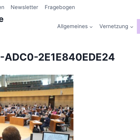
en
Newsletter
Fragebogen
e
Allgemeines
Vernetzung
5-ADC0-2E1E840EDE24