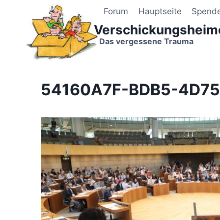
Zum
Forum
Hauptseite
Spend
Inhalt
Verschickungsheim
springen
Das vergessene Trauma
54160A7F-BDB5-4D7