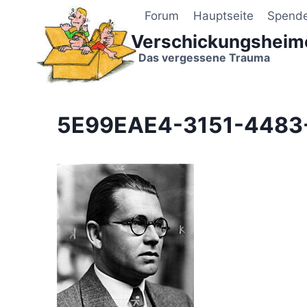
Zum
Forum
Hauptseite
Spend
Inhalt
Verschickungsheim
springen
Das vergessene Trauma
5E99EAE4-3151-4483