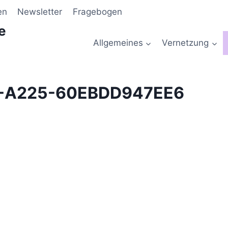
en
Newsletter
Fragebogen
e
Allgemeines
Vernetzung
-A225-60EBDD947EE6