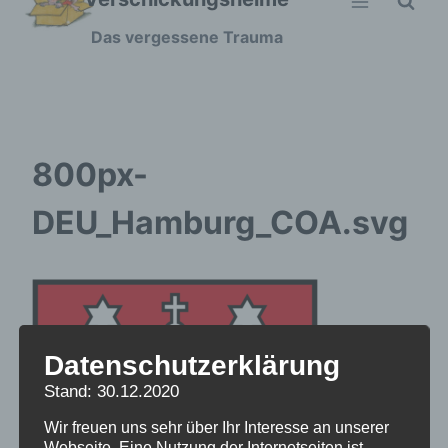
Zum
Das vergessene Trauma
Inhalt
springen
800px-
DEU_Hamburg_COA.svg
Datenschutzerklärung
Stand: 30.12.2020
Wir freuen uns sehr über Ihr Interesse an unserer
Webseite. Eine Nutzung der Internetseiten ist