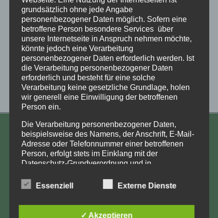
grundsätzlich ohne jede Angabe
personenbezogener Daten möglich. Sofern eine
betroffene Person besondere Services über
unsere Internetseite in Anspruch nehmen möchte,
könnte jedoch eine Verarbeitung
personenbezogener Daten erforderlich werden. Ist
die Verarbeitung personenbezogener Daten
erforderlich und besteht für eine solche
Verarbeitung keine gesetzliche Grundlage, holen
wir generell eine Einwilligung der betroffenen
Person ein.
Die Verarbeitung personenbezogener Daten,
KONTAKT
beispielsweise des Namens, der Anschrift, E-Mail-
Adresse oder Telefonnummer einer betroffenen
Aufarbeitung und Erforschung
Person, erfolgt stets im Einklang mit der
Datenschutz-Grundverordnung und in
Kinderverschickung e.V.
Übereinstimmung mit den für uns geltenden
Anja Röhl
landesspezifischen Datenschutzbestimmungen.
Essenziell
Externe Dienste
Mittels dieser Datenschutzerklärung möchte unser
Kiehlufer 43
Unternehmen die Öffentlichkeit über Art, Umfang
12059 Berlin
und Zweck der von uns erhobenen, genutzten und
✓ Akzeptieren