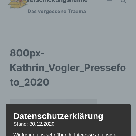
Zum
Das vergessene Trauma
Inhalt
springen
800px-
Kathrin_Vogler_Pressefo
to_2020
Datenschutzerklärung
Stand: 30.12.2020
Wir freuen uns sehr über Ihr Interesse an unserer