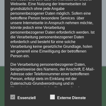
Webseite. Eine Nutzung der Internetseiten ist
grundsätzlich ohne jede Angabe
personenbezogener Daten möglich. Sofern eine
betroffene Person besondere Services über
unsere Internetseite in Anspruch nehmen möchte,
könnte jedoch eine Verarbeitung
personenbezogener Daten erforderlich werden. Ist
die Verarbeitung personenbezogener Daten
erforderlich und besteht für eine solche
Verarbeitung keine gesetzliche Grundlage, holen
wir generell eine Einwilligung der betroffenen
Person ein.
Die Verarbeitung personenbezogener Daten,
beispielsweise des Namens, der Anschrift, E-Mail-
Adresse oder Telefonnummer einer betroffenen
KONTAKT
Person, erfolgt stets im Einklang mit der
Datenschutz-Grundverordnung und in
Aufarbeitung und Erforschung
Übereinstimmung mit den für uns geltenden
Kinderverschickung e.V.
landesspezifischen Datenschutzbestimmungen.
Mittels dieser Datenschutzerklärung möchte unser
Essenziell
Externe Dienste
Anja Röhl
Unternehmen die Öffentlichkeit über Art, Umfang
Kiehlufer 43