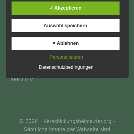
und Zweck der von uns erhobenen, genutzten und
12059 Berlin
verarbeiteten personenbezogenen Daten
✓ Akzeptieren
informieren. Ferner werden betroffene Personen
info@Verschickungsheime.de
mittels dieser Datenschutzerklärung über die ihnen
zustehenden Rechte aufgeklärt.
Auswahl speichern
Wir haben als für die Verarbeitung Verantwortlicher
zahlreiche technische und organisatorische
✕ Ablehnen
Impressum
Maßnahmen umgesetzt, um einen möglichst
lückenlosen Schutz der über diese Internetseite
Datenschutz
Personalisieren
verarbeiteten personenbezogenen Daten
sicherzustellen. Dennoch können Internetbasierte
Datenschutzbedingungen
LK-Login
Datenübertragungen grundsätzlich
Sicherheitslücken aufweisen, sodass ein absoluter
AEKV e.V.
Schutz nicht gewährleistet werden kann. Aus
diesem Grund steht es jeder betroffenen Person
frei, personenbezogene Daten auch auf
alternativen Wegen, beispielsweise telefonisch, an
uns zu übermitteln.
Begriffsbestimmungen
© 2026 - Verschickungsheime.de/.org -
Sämtliche Inhalte der Webseite sind
Die Datenschutzerklärung beruht auf den