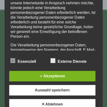
unsere Internetseite in Anspruch nehmen möchte,
könnte jedoch eine Verarbeitung
personenbezogener Daten erforderlich werden. Ist
die Verarbeitung personenbezogener Daten
KONTAKT
erforderlich und besteht für eine solche
Verarbeitung keine gesetzliche Grundlage, holen
Aufarbeitung und Erforschung
wir generell eine Einwilligung der betroffenen
Kinderverschickung e.V.
Person ein.
Anja Röhl
Die Verarbeitung personenbezogener Daten,
Kiehlufer 43
beispielsweise des Namens, der Anschrift, E-Mail-
Adresse oder Telefonnummer einer betroffenen
12059 Berlin
Person, erfolgt stets im Einklang mit der
Essenziell
Externe Dienste
info@Verschickungsheime.de
Datenschutz-Grundverordnung und in
Übereinstimmung mit den für uns geltenden
landesspezifischen Datenschutzbestimmungen.
✓ Akzeptieren
Mittels dieser Datenschutzerklärung möchte unser
Unternehmen die Öffentlichkeit über Art, Umfang
Impressum
und Zweck der von uns erhobenen, genutzten und
Auswahl speichern
verarbeiteten personenbezogenen Daten
Datenschutz
informieren. Ferner werden betroffene Personen
mittels dieser Datenschutzerklärung über die ihnen
LK-Login
✕ Ablehnen