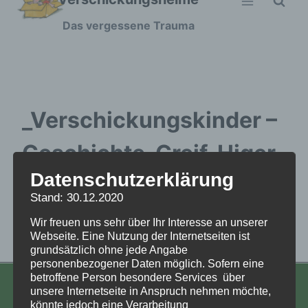
Zum
Das vergessene Trauma
Inhalt
springen
_Verschickungskinder –
Geschichte-Greif-Higer
Datenschutzerklärung
2024 handout-1
Stand: 30.12.2020
Wir freuen uns sehr über Ihr Interesse an unserer
_Verschickungskinder - Geschichte-Greif-Higer
Webseite. Eine Nutzung der Internetseiten ist
grundsätzlich ohne jede Angabe
2024 handout-1
personenbezogener Daten möglich. Sofern eine
betroffene Person besondere Services über
unsere Internetseite in Anspruch nehmen möchte,
KONTAKT
könnte jedoch eine Verarbeitung