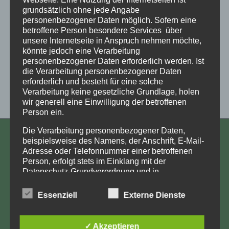
grundsätzlich ohne jede Angabe
personenbezogener Daten möglich. Sofern eine
betroffene Person besondere Services über
unsere Internetseite in Anspruch nehmen möchte,
könnte jedoch eine Verarbeitung
personenbezogener Daten erforderlich werden. Ist
die Verarbeitung personenbezogener Daten
erforderlich und besteht für eine solche
Verarbeitung keine gesetzliche Grundlage, holen
wir generell eine Einwilligung der betroffenen
Person ein.
Die Verarbeitung personenbezogener Daten,
KONTAKT
beispielsweise des Namens, der Anschrift, E-Mail-
Adresse oder Telefonnummer einer betroffenen
Aufarbeitung und Erforschung
Person, erfolgt stets im Einklang mit der
Datenschutz-Grundverordnung und in
Kinderverschickung e.V.
Übereinstimmung mit den für uns geltenden
Anja Röhl
landesspezifischen Datenschutzbestimmungen.
Essenziell
Externe Dienste
Mittels dieser Datenschutzerklärung möchte unser
Kiehlufer 43
Unternehmen die Öffentlichkeit über Art, Umfang
12059 Berlin
und Zweck der von uns erhobenen, genutzten und
✓ Akzeptieren