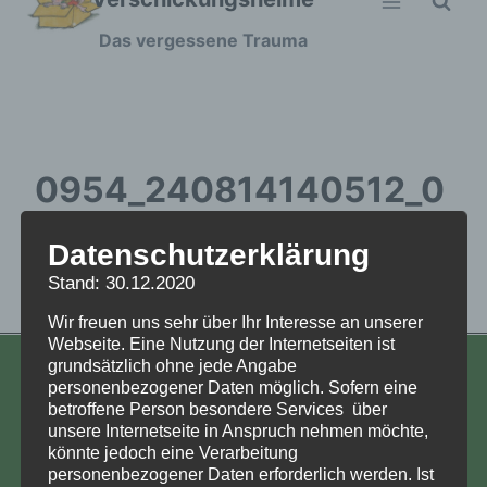
Zum
Das vergessene Trauma
Inhalt
springen
0954_240814140512_0
01
Datenschutzerklärung
Stand: 30.12.2020
0954_240814140512_001
Wir freuen uns sehr über Ihr Interesse an unserer
Webseite. Eine Nutzung der Internetseiten ist
grundsätzlich ohne jede Angabe
KONTAKT
personenbezogener Daten möglich. Sofern eine
betroffene Person besondere Services über
Aufarbeitung und Erforschung
unsere Internetseite in Anspruch nehmen möchte,
könnte jedoch eine Verarbeitung
Kinderverschickung e.V.
personenbezogener Daten erforderlich werden. Ist
Anja Röhl