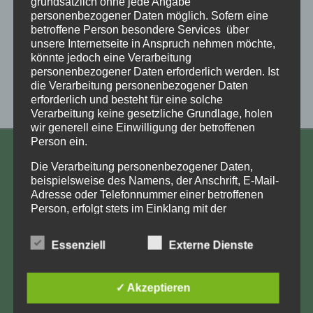
grundsätzlich ohne jede Angabe
personenbezogener Daten möglich. Sofern eine
betroffene Person besondere Services über
unsere Internetseite in Anspruch nehmen möchte,
könnte jedoch eine Verarbeitung
personenbezogener Daten erforderlich werden. Ist
die Verarbeitung personenbezogener Daten
erforderlich und besteht für eine solche
Verarbeitung keine gesetzliche Grundlage, holen
wir generell eine Einwilligung der betroffenen
Person ein.
KONTAKT
Die Verarbeitung personenbezogener Daten,
beispielsweise des Namens, der Anschrift, E-Mail-
Aufarbeitung und Erforschung
Adresse oder Telefonnummer einer betroffenen
Kinderverschickung e.V.
Person, erfolgt stets im Einklang mit der
Datenschutz-Grundverordnung und in
Anja Röhl
Übereinstimmung mit den für uns geltenden
Kiehlufer 43
Essenziell
Externe Dienste
landesspezifischen Datenschutzbestimmungen.
12059 Berlin
Mittels dieser Datenschutzerklärung möchte unser
Unternehmen die Öffentlichkeit über Art, Umfang
info@Verschickungsheime.de
✓ Akzeptieren
und Zweck der von uns erhobenen, genutzten und
verarbeiteten personenbezogenen Daten