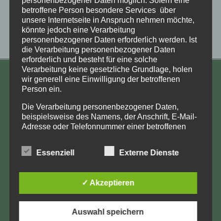
betroffene Person besondere Services über
unsere Internetseite in Anspruch nehmen möchte,
könnte jedoch eine Verarbeitung
personenbezogener Daten erforderlich werden. Ist
die Verarbeitung personenbezogener Daten
erforderlich und besteht für eine solche
Verarbeitung keine gesetzliche Grundlage, holen
wir generell eine Einwilligung der betroffenen
KONTAKT
Person ein.
Aufarbeitung und Erforschung
Die Verarbeitung personenbezogener Daten,
Kinderverschickung e.V.
beispielsweise des Namens, der Anschrift, E-Mail-
Adresse oder Telefonnummer einer betroffenen
Anja Röhl
Person, erfolgt stets im Einklang mit der
Kiehlufer 43
Datenschutz-Grundverordnung und in
Essenziell
Externe Dienste
12059 Berlin
Übereinstimmung mit den für uns geltenden
landesspezifischen Datenschutzbestimmungen.
info@Verschickungsheime.de
Mittels dieser Datenschutzerklärung möchte unser
✓ Akzeptieren
Unternehmen die Öffentlichkeit über Art, Umfang
und Zweck der von uns erhobenen, genutzten und
verarbeiteten personenbezogenen Daten
Auswahl speichern
informieren. Ferner werden betroffene Personen
Impressum