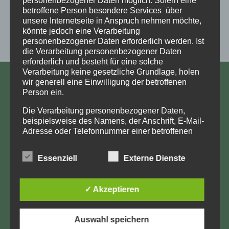
betroffene Person besondere Services über
unsere Internetseite in Anspruch nehmen möchte,
könnte jedoch eine Verarbeitung
personenbezogener Daten erforderlich werden. Ist
die Verarbeitung personenbezogener Daten
erforderlich und besteht für eine solche
Verarbeitung keine gesetzliche Grundlage, holen
wir generell eine Einwilligung der betroffenen
KONTAKT
Person ein.
Aufarbeitung und Erforschung
Die Verarbeitung personenbezogener Daten,
Kinderverschickung e.V.
beispielsweise des Namens, der Anschrift, E-Mail-
Adresse oder Telefonnummer einer betroffenen
Anja Röhl
Person, erfolgt stets im Einklang mit der
Kiehlufer 43
Datenschutz-Grundverordnung und in
Essenziell
Externe Dienste
12059 Berlin
Übereinstimmung mit den für uns geltenden
landesspezifischen Datenschutzbestimmungen.
info@Verschickungsheime.de
Mittels dieser Datenschutzerklärung möchte unser
✓ Akzeptieren
Unternehmen die Öffentlichkeit über Art, Umfang
und Zweck der von uns erhobenen, genutzten und
verarbeiteten personenbezogenen Daten
Auswahl speichern
informieren. Ferner werden betroffene Personen
Impressum