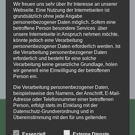
Wir freuen uns sehr über Ihr Interesse an unserer
Webseite. Eine Nutzung der Internetseiten ist
grundsätzlich ohne jede Angabe
personenbezogener Daten möglich. Sofern eine
betroffene Person besondere Services über
unsere Internetseite in Anspruch nehmen möchte,
könnte jedoch eine Verarbeitung
personenbezogener Daten erforderlich werden. Ist
die Verarbeitung personenbezogener Daten
erforderlich und besteht für eine solche
Verarbeitung keine gesetzliche Grundlage, holen
wir generell eine Einwilligung der betroffenen
Person ein.
https://verschickungsheime.org/wp-
content/uploads/2020/05/cropped-default-
Die Verarbeitung personenbezogener Daten,
beispielsweise des Namens, der Anschrift, E-Mail-
gruppen-header-1-2.jpg
Adresse oder Telefonnummer einer betroffenen
Person, erfolgt stets im Einklang mit der
Datenschutz-Grundverordnung und in
KONTAKT
Übereinstimmung mit den für uns geltenden
landesspezifischen Datenschutzbestimmungen.
Aufarbeitung und Erforschung
Mittels dieser Datenschutzerklärung möchte unser
Kinderverschickung e.V.
Essenziell
Externe Dienste