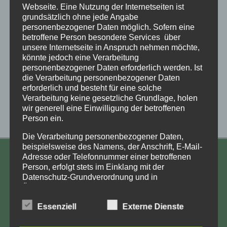
Webseite. Eine Nutzung der Internetseiten ist
grundsätzlich ohne jede Angabe
personenbezogener Daten möglich. Sofern eine
betroffene Person besondere Services über
unsere Internetseite in Anspruch nehmen möchte,
könnte jedoch eine Verarbeitung
personenbezogener Daten erforderlich werden. Ist
die Verarbeitung personenbezogener Daten
erforderlich und besteht für eine solche
Verarbeitung keine gesetzliche Grundlage, holen
wir generell eine Einwilligung der betroffenen
Person ein.
Die Verarbeitung personenbezogener Daten,
beispielsweise des Namens, der Anschrift, E-Mail-
Adresse oder Telefonnummer einer betroffenen
KONTAKT
Person, erfolgt stets im Einklang mit der
Datenschutz-Grundverordnung und in
Aufarbeitung und Erforschung
Übereinstimmung mit den für uns geltenden
Kinderverschickung e.V.
landesspezifischen Datenschutzbestimmungen.
Essenziell
Externe Dienste
Anja Röhl
Mittels dieser Datenschutzerklärung möchte unser
Unternehmen die Öffentlichkeit über Art, Umfang
Kiehlufer 43