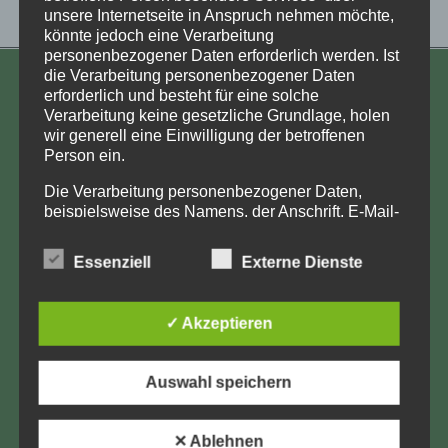
unsere Internetseite in Anspruch nehmen möchte,
könnte jedoch eine Verarbeitung
personenbezogener Daten erforderlich werden. Ist
die Verarbeitung personenbezogener Daten
KONTAKT
erforderlich und besteht für eine solche
Verarbeitung keine gesetzliche Grundlage, holen
Aufarbeitung und Erforschung
wir generell eine Einwilligung der betroffenen
Person ein.
Kinderverschickung e.V.
Anja Röhl
Die Verarbeitung personenbezogener Daten,
beispielsweise des Namens, der Anschrift, E-Mail-
Kiehlufer 43
Adresse oder Telefonnummer einer betroffenen
12059 Berlin
Person, erfolgt stets im Einklang mit der
Essenziell
Externe Dienste
info@Verschickungsheime.de
Datenschutz-Grundverordnung und in
Übereinstimmung mit den für uns geltenden
landesspezifischen Datenschutzbestimmungen.
✓ Akzeptieren
Mittels dieser Datenschutzerklärung möchte unser
Unternehmen die Öffentlichkeit über Art, Umfang
Impressum
und Zweck der von uns erhobenen, genutzten und
Auswahl speichern
verarbeiteten personenbezogenen Daten
Datenschutz
informieren. Ferner werden betroffene Personen
mittels dieser Datenschutzerklärung über die ihnen
✕ Ablehnen
LK-Login