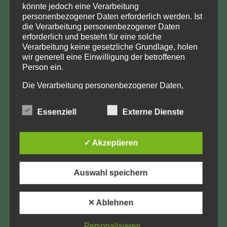
könnte jedoch eine Verarbeitung
KONTAKT
personenbezogener Daten erforderlich werden. Ist
die Verarbeitung personenbezogener Daten
Aufarbeitung und Erforschung
erforderlich und besteht für eine solche
Verarbeitung keine gesetzliche Grundlage, holen
Kinderverschickung e.V.
wir generell eine Einwilligung der betroffenen
Anja Röhl
Person ein.
Kiehlufer 43
Die Verarbeitung personenbezogener Daten,
12059 Berlin
beispielsweise des Namens, der Anschrift, E-Mail-
info@Verschickungsheime.de
Adresse oder Telefonnummer einer betroffenen
Essenziell
Externe Dienste
Person, erfolgt stets im Einklang mit der
Datenschutz-Grundverordnung und in
Übereinstimmung mit den für uns geltenden
✓ Akzeptieren
landesspezifischen Datenschutzbestimmungen.
Impressum
Mittels dieser Datenschutzerklärung möchte unser
Unternehmen die Öffentlichkeit über Art, Umfang
Auswahl speichern
Datenschutz
und Zweck der von uns erhobenen, genutzten und
verarbeiteten personenbezogenen Daten
LK-Login
informieren. Ferner werden betroffene Personen
✕ Ablehnen
mittels dieser Datenschutzerklärung über die ihnen
AEKV e.V.
zustehenden Rechte aufgeklärt.
Personalisieren