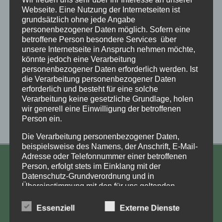
Webseite. Eine Nutzung der Internetseiten ist
grundsätzlich ohne jede Angabe
personenbezogener Daten möglich. Sofern eine
betroffene Person besondere Services über
unsere Internetseite in Anspruch nehmen möchte,
könnte jedoch eine Verarbeitung
personenbezogener Daten erforderlich werden. Ist
die Verarbeitung personenbezogener Daten
erforderlich und besteht für eine solche
Verarbeitung keine gesetzliche Grundlage, holen
wir generell eine Einwilligung der betroffenen
Person ein.
Irrlichtern – Erzählung von Gudrun Güth
Die Verarbeitung personenbezogener Daten,
beispielsweise des Namens, der Anschrift, E-Mail-
Adresse oder Telefonnummer einer betroffenen
KONTAKT
Person, erfolgt stets im Einklang mit der
Datenschutz-Grundverordnung und in
Aufarbeitung und Erforschung
Übereinstimmung mit den für uns geltenden
landesspezifischen Datenschutzbestimmungen.
Kinderverschickung e.V.
Mittels dieser Datenschutzerklärung möchte unser
Essenziell
Externe Dienste
Anja Röhl
Unternehmen die Öffentlichkeit über Art, Umfang