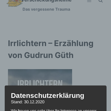
Zum
Das vergessene Trauma
Inhalt
springen
Irrlichtern – Erzählung
von Gudrun Güth
Datenschutzerklärung
Stand: 30.12.2020
Wir freuen uns sehr über Ihr Interesse an unserer