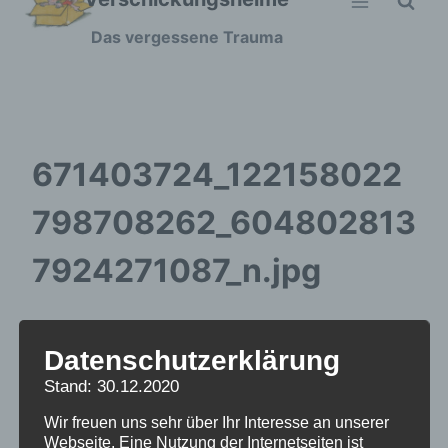
Zum
Das vergessene Trauma
Inhalt
springen
671403724_122158022
798708262_604802813
7924271087_n.jpg
Datenschutzerklärung
Stand: 30.12.2020
Wir freuen uns sehr über Ihr Interesse an unserer
Webseite. Eine Nutzung der Internetseiten ist