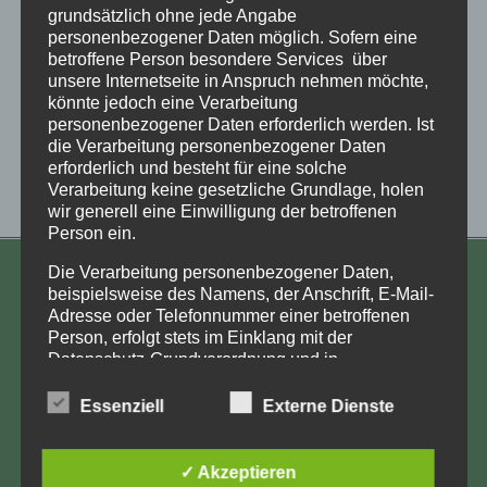
grundsätzlich ohne jede Angabe
personenbezogener Daten möglich. Sofern eine
betroffene Person besondere Services über
unsere Internetseite in Anspruch nehmen möchte,
könnte jedoch eine Verarbeitung
personenbezogener Daten erforderlich werden. Ist
die Verarbeitung personenbezogener Daten
erforderlich und besteht für eine solche
Verarbeitung keine gesetzliche Grundlage, holen
wir generell eine Einwilligung der betroffenen
Person ein.
Die Verarbeitung personenbezogener Daten,
KONTAKT
beispielsweise des Namens, der Anschrift, E-Mail-
Adresse oder Telefonnummer einer betroffenen
Aufarbeitung und Erforschung
Person, erfolgt stets im Einklang mit der
Kinderverschickung e.V.
Datenschutz-Grundverordnung und in
Übereinstimmung mit den für uns geltenden
Anja Röhl
landesspezifischen Datenschutzbestimmungen.
Essenziell
Externe Dienste
Kiehlufer 43
Mittels dieser Datenschutzerklärung möchte unser
12059 Berlin
Unternehmen die Öffentlichkeit über Art, Umfang
und Zweck der von uns erhobenen, genutzten und
✓ Akzeptieren
info@Verschickungsheime.de