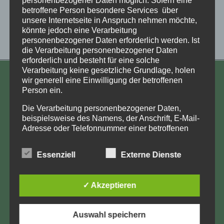
betroffene Person besondere Services über
unsere Internetseite in Anspruch nehmen möchte,
könnte jedoch eine Verarbeitung
personenbezogener Daten erforderlich werden. Ist
die Verarbeitung personenbezogener Daten
erforderlich und besteht für eine solche
Verarbeitung keine gesetzliche Grundlage, holen
wir generell eine Einwilligung der betroffenen
KONTAKT
Person ein.
Aufarbeitung und Erforschung
Die Verarbeitung personenbezogener Daten,
Kinderverschickung e.V.
beispielsweise des Namens, der Anschrift, E-Mail-
Adresse oder Telefonnummer einer betroffenen
Anja Röhl
Person, erfolgt stets im Einklang mit der
Kiehlufer 43
Datenschutz-Grundverordnung und in
Essenziell
Externe Dienste
12059 Berlin
Übereinstimmung mit den für uns geltenden
landesspezifischen Datenschutzbestimmungen.
info@Verschickungsheime.de
Mittels dieser Datenschutzerklärung möchte unser
✓ Akzeptieren
Unternehmen die Öffentlichkeit über Art, Umfang
und Zweck der von uns erhobenen, genutzten und
verarbeiteten personenbezogenen Daten
Auswahl speichern
informieren. Ferner werden betroffene Personen
Impressum