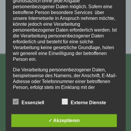
grundsätzlich ohne jede Angabe
personenbezogener Daten möglich. Sofern eine
betroffene Person besondere Services über
unsere Internetseite in Anspruch nehmen möchte,
könnte jedoch eine Verarbeitung
personenbezogener Daten erforderlich werden. Ist
die Verarbeitung personenbezogener Daten
erforderlich und besteht für eine solche
Verarbeitung keine gesetzliche Grundlage, holen
wir generell eine Einwilligung der betroffenen
Person ein.
KONTAKT
Die Verarbeitung personenbezogener Daten,
beispielsweise des Namens, der Anschrift, E-Mail-
Aufarbeitung und Erforschung
Adresse oder Telefonnummer einer betroffenen
Kinderverschickung e.V.
Person, erfolgt stets im Einklang mit der
Datenschutz-Grundverordnung und in
Anja Röhl
Übereinstimmung mit den für uns geltenden
Kiehlufer 43
Essenziell
Externe Dienste
landesspezifischen Datenschutzbestimmungen.
12059 Berlin
Mittels dieser Datenschutzerklärung möchte unser
Unternehmen die Öffentlichkeit über Art, Umfang
info@Verschickungsheime.de
✓ Akzeptieren
und Zweck der von uns erhobenen, genutzten und
verarbeiteten personenbezogenen Daten