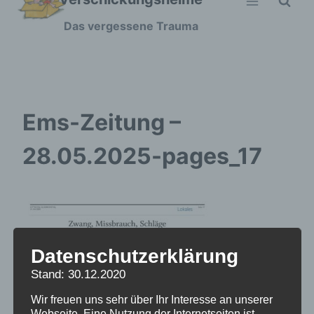
Zum
Das vergessene Trauma
Inhalt
springen
Ems-Zeitung –
28.05.2025-pages_17
Datenschutzerklärung
Stand: 30.12.2020
Wir freuen uns sehr über Ihr Interesse an unserer
Webseite. Eine Nutzung der Internetseiten ist