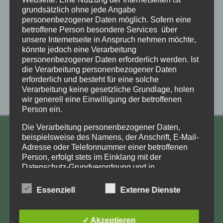
grundsätzlich ohne jede Angabe
personenbezogener Daten möglich. Sofern eine
betroffene Person besondere Services über
unsere Internetseite in Anspruch nehmen möchte,
könnte jedoch eine Verarbeitung
personenbezogener Daten erforderlich werden. Ist
die Verarbeitung personenbezogener Daten
erforderlich und besteht für eine solche
Verarbeitung keine gesetzliche Grundlage, holen
wir generell eine Einwilligung der betroffenen
Person ein.
Die Verarbeitung personenbezogener Daten,
KONTAKT
beispielsweise des Namens, der Anschrift, E-Mail-
Adresse oder Telefonnummer einer betroffenen
Aufarbeitung und Erforschung
Person, erfolgt stets im Einklang mit der
Datenschutz-Grundverordnung und in
Kinderverschickung e.V.
Übereinstimmung mit den für uns geltenden
Anja Röhl
landesspezifischen Datenschutzbestimmungen.
Essenziell
Externe Dienste
Mittels dieser Datenschutzerklärung möchte unser
Kiehlufer 43
Unternehmen die Öffentlichkeit über Art, Umfang
12059 Berlin
und Zweck der von uns erhobenen, genutzten und
✓ Akzeptieren