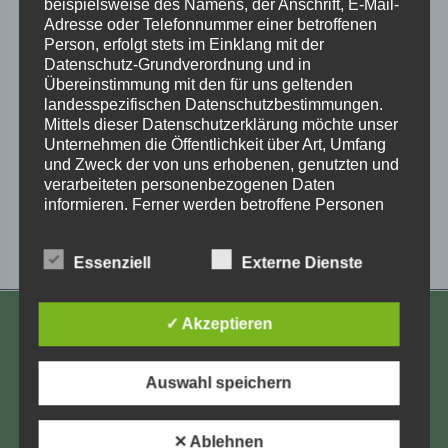
beispielsweise des Namens, der Anschrift, E-Mail-
Adresse oder Telefonnummer einer betroffenen
Person, erfolgt stets im Einklang mit der
Zum Kalender hinzufügen
Datenschutz-Grundverordnung und in
Übereinstimmung mit den für uns geltenden
landesspezifischen Datenschutzbestimmungen.
Mittels dieser Datenschutzerklärung möchte unser
Unternehmen die Öffentlichkeit über Art, Umfang
Veranstaltung-
und Zweck der von uns erhobenen, genutzten und
«
Technische Hilfe
NRW: Positive
verarbeiteten personenbezogenen Daten
für Webseite und
Impulse für den
Navigation
informieren. Ferner werden betroffene Personen
Forum mit Jan
Alltag
»
mittels dieser Datenschutzerklärung über die ihnen
Juhnke
zustehenden Rechte aufgeklärt.
Essenziell
Externe Dienste
Wir haben als für die Verarbeitung Verantwortlicher
zahlreiche technische und organisatorische
Maßnahmen umgesetzt, um einen möglichst
✓ Akzeptieren
KONTAKT
lückenlosen Schutz der über diese Internetseite
verarbeiteten personenbezogenen Daten
Aufarbeitung und Erforschung
sicherzustellen. Dennoch können Internetbasierte
Auswahl speichern
Kinderverschickung e.V.
Datenübertragungen grundsätzlich
Sicherheitslücken aufweisen, sodass ein absoluter
Anja Röhl
Schutz nicht gewährleistet werden kann. Aus
✕ Ablehnen