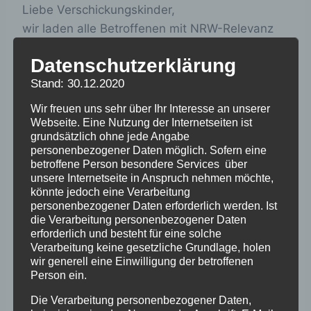
Liebe Verschickungskinder,
wir laden alle Betroffenen mit NRW-Relevanz
(aus NRW in ein anderes Bundesland, oder aus
Datenschutzerklärung
einem anderen Bundesland nach NRW
Stand: 30.12.2020
verschickt, oder keins von beiden, jedoch
aktueller Wohnort in NRW und interessiert) zum
Wir freuen uns sehr über Ihr Interesse an unserer
44. Videotreffen am Mittwoch, den 18.12.2024,
Webseite. Eine Nutzung der Internetseiten ist
grundsätzlich ohne jede Angabe
18.00 – 20.00 Uhr ein.
personenbezogener Daten möglich. Sofern eine
Wer den Einladungslink nicht per NRW-Verteiler
betroffene Person besondere Services über
automatisch erhält, kann sich gerne unter
unsere Internetseite in Anspruch nehmen möchte,
könnte jedoch eine Verarbeitung
detlef.lichtrauter@akv-nrw.de oder unter
personenbezogener Daten erforderlich werden. Ist
jutta.redecker@akv-nrw anmelden.
die Verarbeitung personenbezogener Daten
erforderlich und besteht für eine solche
Verarbeitung keine gesetzliche Grundlage, holen
wir generell eine Einwilligung der betroffenen
Person ein.
Die Verarbeitung personenbezogener Daten,