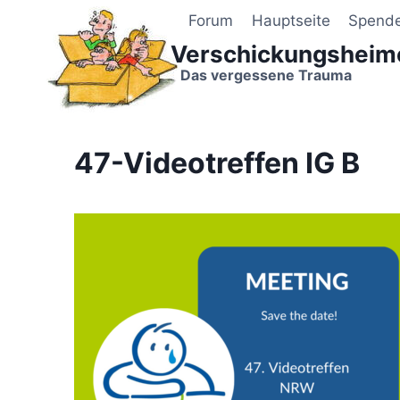
Zum
Forum
Hauptseite
Spend
Inhalt
Verschickungsheim
springen
Das vergessene Trauma
47-Videotreffen IG B