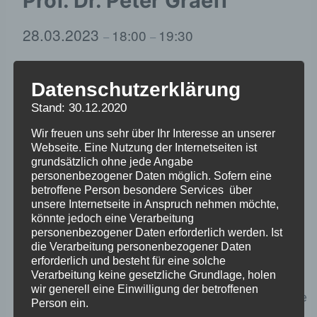
Prof. Dr. Peter Graeff
28.03.2023
18:00
19:30
–
–
Vortrag zur St. Peter-Ording Studie in der
Datenschutzerklärung
Aktivenschalte (Zoom) am 28.3.2023
Jeden letzten Dienstag im Monat findet die
Stand: 30.12.2020
Bundesvernetzungsrunde „Aktivenschalte“ mit
Wir freuen uns sehr über Ihr Interesse an unserer
öffentlichen Vorträgen statt. Am
Webseite. Eine Nutzung der Internetseiten ist
grundsätzlich ohne jede Angabe
28.3.2023 wird der Soziologe
Prof. Dr. Peter
personenbezogener Daten möglich. Sofern eine
Graeff
von der Universität Kiel seine Studie zur
betroffene Person besondere Services über
Verschickung nach St. Peter Ording vorstellen,
unsere Internetseite in Anspruch nehmen möchte,
könnte jedoch eine Verarbeitung
für die er Daten aus unserer großen
personenbezogener Daten erforderlich werden. Ist
Verschickungskinder-Befragung ausgewertet
die Verarbeitung personenbezogener Daten
hat. Der Vortrag ist öffentlich und findet per
erforderlich und besteht für eine solche
Verarbeitung keine gesetzliche Grundlage, holen
Zoom statt. Anmeldung und Link
wir generell eine Einwilligung der betroffenen
sind
hier
erhältlich: buko@verschickungsheime.de
Person ein.