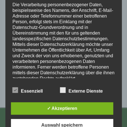
Die Verarbeitung personenbezogener Daten,
beispielsweise des Namens, der Anschrift, E-Mail-
Adresse oder Telefonnummer einer betroffenen
Person, erfolgt stets im Einklang mit der
Datenschutz-Grundverordnung und in
Übereinstimmung mit den für uns geltenden
landesspezifischen Datenschutzbestimmungen.
Mittels dieser Datenschutzerklärung möchte unser
Zum Kalender hinzufügen
Unternehmen die Öffentlichkeit über Art, Umfang
und Zweck der von uns erhobenen, genutzten und
verarbeiteten personenbezogenen Daten
informieren. Ferner werden betroffene Personen
mittels dieser Datenschutzerklärung über die ihnen
Veranstaltung-
zustehenden Rechte aufgeklärt.
«
Online-Workshop:
Vortrag zur
Dein Leben verdient
Lehrausstellung von
Navigation
Wir haben als für die Verarbeitung Verantwortlicher
Worte
Marius Wilnat
»
Essenziell
Externe Dienste
zahlreiche technische und organisatorische
Maßnahmen umgesetzt, um einen möglichst
lückenlosen Schutz der über diese Internetseite
✓ Akzeptieren
verarbeiteten personenbezogenen Daten
sicherzustellen. Dennoch können Internetbasierte
KONTAKT
Datenübertragungen grundsätzlich
Auswahl speichern