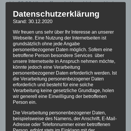
bis 22:00 Uhr treffen wir, Verschickungskinder
in Freiburg, uns im Selbsthilfebüro in
Datenschutzerklärung
Freiburg, Schwabentorring 2, in Präsenz. Alle,
Stand: 30.12.2020
die in Freiburg wohnen, sind herzlich dazu
Wir freuen uns sehr über Ihr Interesse an unserer
eingeladen, einfach vorbeikommen!
Webseite. Eine Nutzung der Internetseiten ist
grundsätzlich ohne jede Angabe
personenbezogener Daten möglich. Sofern eine
betroffene Person besondere Services über
unsere Internetseite in Anspruch nehmen möchte,
könnte jedoch eine Verarbeitung
personenbezogener Daten erforderlich werden. Ist
die Verarbeitung personenbezogener Daten
erforderlich und besteht für eine solche
Zum Kalender hinzufügen
Verarbeitung keine gesetzliche Grundlage, holen
wir generell eine Einwilligung der betroffenen
Person ein.
Die Verarbeitung personenbezogener Daten,
beispielsweise des Namens, der Anschrift, E-Mail-
Veranstaltung-
Adresse oder Telefonnummer einer betroffenen
«
HH:
Austausch- und
Person, erfolgt stets im Einklang mit der
Abschlussveranstaltung
Beratungsgespräch