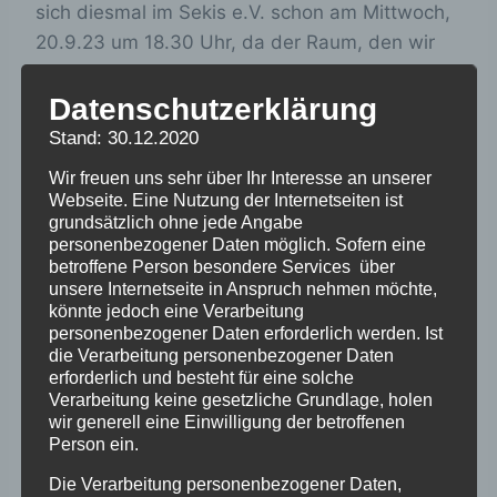
sich diesmal im Sekis e.V. schon am Mittwoch,
20.9.23 um 18.30 Uhr, da der Raum, den wir
Donnerstags immer hatten, anderweitig
vergeben ist. Der Termin im Oktober muss
Datenschutzerklärung
daher leider entfallen, oder findet im La Batea
Stand: 30.12.2020
statt, wenn viele Interesse haben. Unser
Wir freuen uns sehr über Ihr Interesse an unserer
Termin wird dann ab November wieder neu
Webseite. Eine Nutzung der Internetseiten ist
beginnen und immer der erste Montag im
grundsätzlich ohne jede Angabe
personenbezogener Daten möglich. Sofern eine
Monat sein. Wir hoffen, ihr könnt da auch. Wir
betroffene Person besondere Services über
freuen uns auf euch!
Berliner Gruppe
unsere Internetseite in Anspruch nehmen möchte,
Verschickungskinder
im Sekis e.V.,
könnte jedoch eine Verarbeitung
personenbezogener Daten erforderlich werden. Ist
Bismarkstraße 101, in Berlin-Charlottenburg.
die Verarbeitung personenbezogener Daten
Anmelden und Kontakt:
erforderlich und besteht für eine solche
berlin@verschickungsheime.de
Verarbeitung keine gesetzliche Grundlage, holen
wir generell eine Einwilligung der betroffenen
Person ein.
Die Verarbeitung personenbezogener Daten,