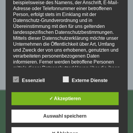
beispielsweise des Namens, der Anschrift, E-Mail-
Adresse oder Telefonnummer einer betroffenen
Person, erfolgt stets im Einklang mit der
Datenschutz-Grundverordnung und in
Übereinstimmung mit den für uns geltenden
Zum Kalender hinzufügen
landesspezifischen Datenschutzbestimmungen.
Mittels dieser Datenschutzerklärung möchte unser
Unternehmen die Öffentlichkeit über Art, Umfang
und Zweck der von uns erhobenen, genutzten und
verarbeiteten personenbezogenen Daten
informieren. Ferner werden betroffene Personen
Veranstaltung-
«
Berliner Gruppe
Aktivenschalte
»
mittels dieser Datenschutzerklärung über die ihnen
Verschickungskinder
zustehenden Rechte aufgeklärt.
Navigation
Essenziell
Externe Dienste
Wir haben als für die Verarbeitung Verantwortlicher
zahlreiche technische und organisatorische
Maßnahmen umgesetzt, um einen möglichst
✓ Akzeptieren
lückenlosen Schutz der über diese Internetseite
KONTAKT
verarbeiteten personenbezogenen Daten
sicherzustellen. Dennoch können Internetbasierte
Aufarbeitung und Erforschung
Auswahl speichern
Datenübertragungen grundsätzlich
Kinderverschickung e.V.
Sicherheitslücken aufweisen, sodass ein absoluter
Anja Röhl
Schutz nicht gewährleistet werden kann. Aus