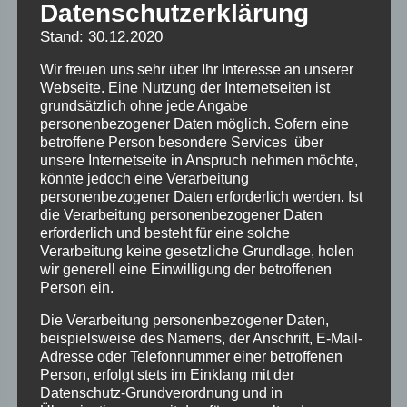
Datenschutzerklärung
3.Montag im Monat. Anmeldung und Link bei
Valerie unter Selbsthilfe-
Stand: 30.12.2020
Berlin@verschickungsheime.de
Wir freuen uns sehr über Ihr Interesse an unserer
Webseite. Eine Nutzung der Internetseiten ist
grundsätzlich ohne jede Angabe
personenbezogener Daten möglich. Sofern eine
betroffene Person besondere Services über
unsere Internetseite in Anspruch nehmen möchte,
könnte jedoch eine Verarbeitung
personenbezogener Daten erforderlich werden. Ist
die Verarbeitung personenbezogener Daten
Zum Kalender hinzufügen
erforderlich und besteht für eine solche
Verarbeitung keine gesetzliche Grundlage, holen
wir generell eine Einwilligung der betroffenen
Person ein.
Die Verarbeitung personenbezogener Daten,
beispielsweise des Namens, der Anschrift, E-Mail-
Veranstaltung-
«
Online-Treffen –
HOK/HK Video-
Adresse oder Telefonnummer einer betroffenen
DRK-Heime
Konferenz
Person, erfolgt stets im Einklang mit der
Navigation
Schleswig-Holstein
Schleswig-Holstein
Datenschutz-Grundverordnung und in
»