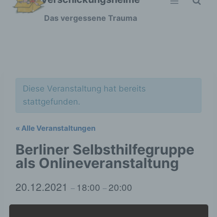
Zum
Das vergessene Trauma
Inhalt
springen
Diese Veranstaltung hat bereits
stattgefunden.
« Alle Veranstaltungen
Berliner Selbsthilfegruppe
als Onlineveranstaltung
20.12.2021
18:00
20:00
–
–
Wir treffen uns erstmal wieder nur online am