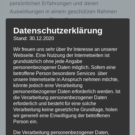
persönlichen Erfahrungen und deren
Auswirkungen in einem geschützen Rahmen
auszutauschen. Diese Gruppe besteht schon
länger und zeichnet sich durch ein
Datenschutzerklärung
solidarisches und liebevolles Miteinander aus.
Stand: 30.12.2020
Neue Verschickungskinder sind aber sehr
Wir freuen uns sehr über Ihr Interesse an unserer
willkommen und fühlen sich schnell wohl bei
Webseite. Eine Nutzung der Internetseiten ist
uns.
grundsätzlich ohne jede Angabe
personenbezogener Daten möglich. Sofern eine
Der Link für den Zugang zur Zoom-Schalte bei
betroffene Person besondere Services über
Valerie über selbsthilfe-
unsere Internetseite in Anspruch nehmen möchte,
berlin@verschickungsheime.de
könnte jedoch eine Verarbeitung
personenbezogener Daten erforderlich werden. Ist
die Verarbeitung personenbezogener Daten
erforderlich und besteht für eine solche
Verarbeitung keine gesetzliche Grundlage, holen
wir generell eine Einwilligung der betroffenen
Person ein.
Die Verarbeitung personenbezogener Daten,