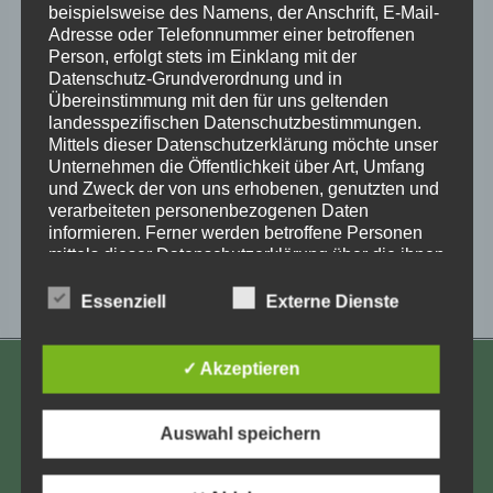
beispielsweise des Namens, der Anschrift, E-Mail-
Zum Kalender hinzufügen
Adresse oder Telefonnummer einer betroffenen
Person, erfolgt stets im Einklang mit der
Datenschutz-Grundverordnung und in
Übereinstimmung mit den für uns geltenden
landesspezifischen Datenschutzbestimmungen.
Mittels dieser Datenschutzerklärung möchte unser
Unternehmen die Öffentlichkeit über Art, Umfang
und Zweck der von uns erhobenen, genutzten und
Veranstaltung-
«
Wyk/Föhr-
Online-Lesung Anja
verarbeiteten personenbezogenen Daten
Heimortgruppe trifft
Röhl aus dem
informieren. Ferner werden betroffene Personen
Navigation
sich per Zoom
Heimwehbuch –
mittels dieser Datenschutzerklärung über die ihnen
Lesereihe
»
zustehenden Rechte aufgeklärt.
Essenziell
Externe Dienste
Wir haben als für die Verarbeitung Verantwortlicher
zahlreiche technische und organisatorische
Maßnahmen umgesetzt, um einen möglichst
✓ Akzeptieren
lückenlosen Schutz der über diese Internetseite
KONTAKT
verarbeiteten personenbezogenen Daten
sicherzustellen. Dennoch können Internetbasierte
Aufarbeitung und Erforschung
Auswahl speichern
Datenübertragungen grundsätzlich
Kinderverschickung e.V.
Sicherheitslücken aufweisen, sodass ein absoluter
Anja Röhl
Schutz nicht gewährleistet werden kann. Aus