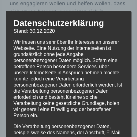
uns engagieren wollen und helfen wollen, dass
sich etwas bewegt, engagieren sich in
Erinnerungsaustausch-, Bundesländer-,
Datenschutzerklärung
Recherche- und Heimortgruppen. In der
Stand: 30.12.2020
Aktivenschalte treffen sie sich, um diese
Wir freuen uns sehr über Ihr Interesse an unserer
Arbeiten zu koordinieren und aufeinander
Webseite. Eine Nutzung der Internetseiten ist
abzustimmen. Anmeldung unter:
grundsätzlich ohne jede Angabe
personenbezogener Daten möglich. Sofern eine
buko@verschickungsheime.de
betroffene Person besondere Services über
unsere Internetseite in Anspruch nehmen möchte,
könnte jedoch eine Verarbeitung
personenbezogener Daten erforderlich werden. Ist
die Verarbeitung personenbezogener Daten
erforderlich und besteht für eine solche
Verarbeitung keine gesetzliche Grundlage, holen
wir generell eine Einwilligung der betroffenen
Person ein.
Zum Kalender hinzufügen
Die Verarbeitung personenbezogener Daten,
beispielsweise des Namens, der Anschrift, E-Mail-