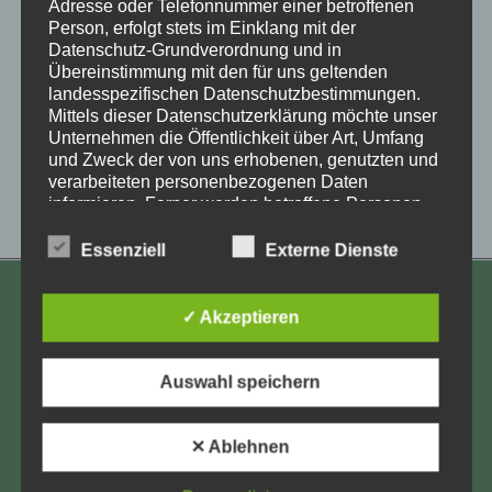
Adresse oder Telefonnummer einer betroffenen
Person, erfolgt stets im Einklang mit der
Datenschutz-Grundverordnung und in
Veranstaltung-
«
Online-Vortrag:
Videotreffen der
Übereinstimmung mit den für uns geltenden
ANJA RÖHL: Das
Verschickungskinder
landesspezifischen Datenschutzbestimmungen.
Navigation
Elend der
mit sexueller
Mittels dieser Datenschutzerklärung möchte unser
Verschickungskinder
Missbrauchserfahrung
Unternehmen die Öffentlichkeit über Art, Umfang
– Angsterzeugung
»
und Zweck der von uns erhobenen, genutzten und
als Mittel der
verarbeiteten personenbezogenen Daten
Disziplinierung
informieren. Ferner werden betroffene Personen
mittels dieser Datenschutzerklärung über die ihnen
zustehenden Rechte aufgeklärt.
Essenziell
Externe Dienste
Wir haben als für die Verarbeitung Verantwortlicher
KONTAKT
zahlreiche technische und organisatorische
✓ Akzeptieren
Maßnahmen umgesetzt, um einen möglichst
Aufarbeitung und Erforschung
lückenlosen Schutz der über diese Internetseite
verarbeiteten personenbezogenen Daten
Kinderverschickung e.V.
Auswahl speichern
sicherzustellen. Dennoch können Internetbasierte
Anja Röhl
Datenübertragungen grundsätzlich
Kiehlufer 43
Sicherheitslücken aufweisen, sodass ein absoluter
✕ Ablehnen
Schutz nicht gewährleistet werden kann. Aus
12059 Berlin
diesem Grund steht es jeder betroffenen Person