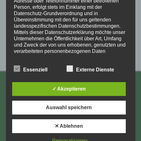
Adresse oder Telefonnummer einer betroffenen
Person, erfolgt stets im Einklang mit der
Datenschutz-Grundverordnung und in
Übereinstimmung mit den für uns geltenden
Veranstaltung-
landesspezifischen Datenschutzbestimmungen.
«
Heidelberg:
Prof. Dr. Schmuhl: Ein
Mittels dieser Datenschutzerklärung möchte unser
Lesung mit Anja Röhl
langes Schweigen
Navigation
Unternehmen die Öffentlichkeit über Art, Umfang
ist gebrochen:
und Zweck der von uns erhobenen, genutzten und
Zoom-Vortrag am 2.
verarbeiteten personenbezogenen Daten
Dezember 2022
»
informieren. Ferner werden betroffene Personen
mittels dieser Datenschutzerklärung über die ihnen
Essenziell
Externe Dienste
zustehenden Rechte aufgeklärt.
Wir haben als für die Verarbeitung Verantwortlicher
KONTAKT
zahlreiche technische und organisatorische
✓ Akzeptieren
Maßnahmen umgesetzt, um einen möglichst
Aufarbeitung und Erforschung
lückenlosen Schutz der über diese Internetseite
Kinderverschickung e.V.
verarbeiteten personenbezogenen Daten
Auswahl speichern
sicherzustellen. Dennoch können Internetbasierte
Anja Röhl
Datenübertragungen grundsätzlich
Kiehlufer 43
Sicherheitslücken aufweisen, sodass ein absoluter
✕ Ablehnen
12059 Berlin
Schutz nicht gewährleistet werden kann. Aus
diesem Grund steht es jeder betroffenen Person
info@Verschickungsheime.de
Personalisieren