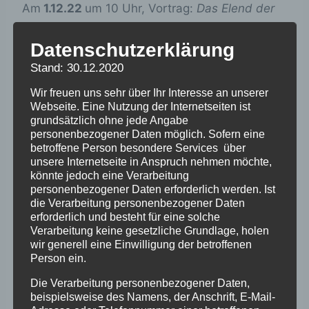
Am
1.12.22
um 10 Uhr, Vortrag:
Das Elend der
Verschickungskinder
, im Rahmen des Haupt-
und Oberseminars “Geschichte der Kindheit
Datenschutzerklärung
und Sorge im 19. und 20. Jahrhundert”, am
Stand: 30.12.2020
Institut für Ethik und Geschichte der Medizin,
Wir freuen uns sehr über Ihr Interesse an unserer
im Neuenheimer Feld 327, 69115 Heidelberg,
Webseite. Eine Nutzung der Internetseiten ist
anmelden unter: Tel.:
+49 (0)6221-548213
/12
grundsätzlich ohne jede Angabe
personenbezogener Daten möglich. Sofern eine
oder unter der E-
betroffene Person besondere Services über
Mail:
karen.nolte@histmed.uni-heidelberg.de
unsere Internetseite in Anspruch nehmen möchte,
könnte jedoch eine Verarbeitung
personenbezogener Daten erforderlich werden. Ist
die Verarbeitung personenbezogener Daten
erforderlich und besteht für eine solche
Verarbeitung keine gesetzliche Grundlage, holen
wir generell eine Einwilligung der betroffenen
Person ein.
Die Verarbeitung personenbezogener Daten,
Zum Kalender hinzufügen
beispielsweise des Namens, der Anschrift, E-Mail-