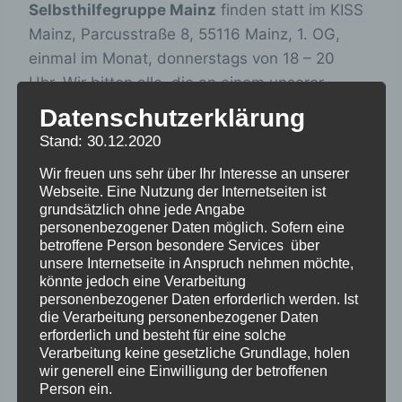
Selbsthilfegruppe Mainz
finden statt im KISS
Mainz, Parcusstraße 8, 55116 Mainz, 1. OG,
einmal im Monat, donnerstags von 18 – 20
Uhr. Wir bitten alle, die an einem unserer
Treffen teilnehmen möchten, sich vorher bei
Datenschutzerklärung
uns per E-Mail anzumelden, damit wir den
Stand: 30.12.2020
Termin bestätigen können.
Wir freuen uns sehr über Ihr Interesse an unserer
Webseite. Eine Nutzung der Internetseiten ist
Wir freuen uns auf euch.
grundsätzlich ohne jede Angabe
personenbezogener Daten möglich. Sofern eine
Heidi und Manfred
betroffene Person besondere Services über
unsere Internetseite in Anspruch nehmen möchte,
(
shgmainz@web.de
oder
könnte jedoch eine Verarbeitung
Manfred@kinderverschickung-bayern.de
)
personenbezogener Daten erforderlich werden. Ist
die Verarbeitung personenbezogener Daten
erforderlich und besteht für eine solche
Verarbeitung keine gesetzliche Grundlage, holen
wir generell eine Einwilligung der betroffenen
Person ein.