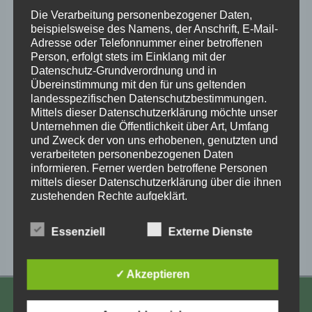
Die Verarbeitung personenbezogener Daten,
beispielsweise des Namens, der Anschrift, E-Mail-
Adresse oder Telefonnummer einer betroffenen
Zum Kalender hinzufügen
Person, erfolgt stets im Einklang mit der
Datenschutz-Grundverordnung und in
Übereinstimmung mit den für uns geltenden
landesspezifischen Datenschutzbestimmungen.
Mittels dieser Datenschutzerklärung möchte unser
Unternehmen die Öffentlichkeit über Art, Umfang
und Zweck der von uns erhobenen, genutzten und
verarbeiteten personenbezogenen Daten
Veranstaltung-
«
Online-Meeting
Bundesweiter
informieren. Ferner werden betroffene Personen
Verschickungskinder
Kongress
mittels dieser Datenschutzerklärung über die ihnen
Navigation
Niedersachsen
„Aufarbeitung
zustehenden Rechte aufgeklärt.
Kinderverschickung“
in Bad Kreuznach –
Wir haben als für die Verarbeitung Verantwortlicher
Essenziell
Externe Dienste
erster Tag
»
zahlreiche technische und organisatorische
Maßnahmen umgesetzt, um einen möglichst
lückenlosen Schutz der über diese Internetseite
✓ Akzeptieren
verarbeiteten personenbezogenen Daten
sicherzustellen. Dennoch können Internetbasierte
Datenübertragungen grundsätzlich
KONTAKT