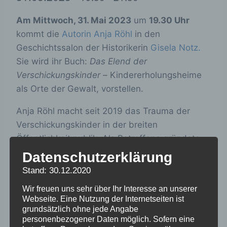
Am Mittwoch, 31. Mai 2023
um
19.30 Uhr
kommt die
Autorin Anja Röhl
in den
Geschichtssalon der Historikerin
Gisela Notz.
Sie wird ihr Buch:
Das Elend der
Verschickungskinder –
Kindererholungsheime
als Orte der Gewalt, vorstellen.
Anja Röhl macht seit 2019 das Trauma der
Verschickungskinder in der breiten
Öffentlichkeit publik. Als Betroffene gründete
die Sonderpädagogin, Autorin und Malerin mit
Datenschutzerklärung
anderen ehemaligen Verschickungskindern die
Stand: 30.12.2020
Initiative gleichen Namens. Mit ihrem Buch
Wir freuen uns sehr über Ihr Interesse an unserer
beschreibt Anja, die auch zahlreiche andere
Webseite. Eine Nutzung der Internetseiten ist
Publikationen geschrieben hat, die oft
grundsätzlich ohne jede Angabe
personenbezogener Daten möglich. Sofern eine
lebenslangen Auswirkungen der von