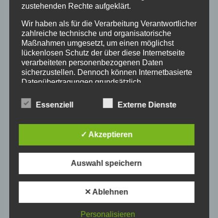
zustehenden Rechte aufgeklärt.
Im Geschichtssalon von Gisela Notz:
Erkelenzdamm 51, 10999 Berlin,
Wir haben als für die Verarbeitung Verantwortlicher
Gemeinschaftsraum.
zahlreiche technische und organisatorische
Maßnahmen umgesetzt, um einen möglichst
lückenlosen Schutz der über diese Internetseite
verarbeiteten personenbezogenen Daten
sicherzustellen. Dennoch können Internetbasierte
Datenübertragungen grundsätzlich
Sicherheitslücken aufweisen, sodass ein absoluter
Schutz nicht gewährleistet werden kann. Aus
Essenziell
Externe Dienste
diesem Grund steht es jeder betroffenen Person
frei, personenbezogene Daten auch auf
Zum Kalender hinzufügen
alternativen Wegen, beispielsweise telefonisch, an
✓ Akzeptieren
uns zu übermitteln.
Begriffsbestimmungen
Auswahl speichern
Veranstaltung-
Die Datenschutzerklärung beruht auf den
«
Videotreffen
26. Videotreffen
Begrifflichkeiten, die durch den Europäischen
✕ Ablehnen
Rheinland- Pfalz
NRW
»
Navigation
Richtlinien- und Verordnungsgeber beim Erlass
der Datenschutz-Grundverordnung (DS-GVO)
Personalisieren