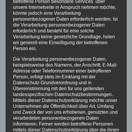
betroffene Person besondere Services über
Verschickung Betroffenen, aber auch die ersten
unsere Internetseite in Anspruch nehmen möchte,
Schritte der Aufarbeitung. Das Thema ist in der
könnte jedoch eine Verarbeitung
personenbezogener Daten erforderlich werden. Ist
Zwischenzeit u.a. von der Bundeszentrale für
die Verarbeitung personenbezogener Daten
politische Bildung, von Medien und von der
erforderlich und besteht für eine solche
Politik aufgenommen worden. Es betrifft nicht
Verarbeitung keine gesetzliche Grundlage, holen
wir generell eine Einwilligung der betroffenen
nur die (ehemaligen) Kinder selbst, sondern es
Person ein.
ist ein gesellschaftliches Problem, denn es
Die Verarbeitung personenbezogener Daten,
zeigt auch, wie längst überholt geglaubte
beispielsweise des Namens, der Anschrift, E-Mail-
historische Kontinuitäten bis heute wirken. Wir
Adresse oder Telefonnummer einer betroffenen
freuen uns sehr, dass wir Anja Röhl für diesen
Person, erfolgt stets im Einklang mit der
Datenschutz-Grundverordnung und in
Abend gewinnen konnten. Die Einladung kann
Übereinstimmung mit den für uns geltenden
gerne weitergegeben werden. Eine Anmeldung
landesspezifischen Datenschutzbestimmungen.
ist nicht erforderlich. Der Eintritt ist frei,
Mittels dieser Datenschutzerklärung möchte unser
Unternehmen die Öffentlichkeit über Art, Umfang
Spenden für die Autorin nehmen wir gerne
und Zweck der von uns erhobenen, genutzten und
entgegen. Das Buch kann nach der
verarbeiteten personenbezogenen Daten
Veranstaltung erworben werden.
informieren. Ferner werden betroffene Personen
mittels dieser Datenschutzerklärung über die ihnen