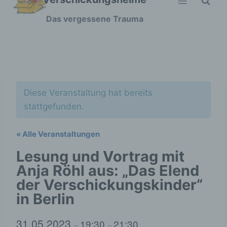
Zum
Das vergessene Trauma
Inhalt
springen
Diese Veranstaltung hat bereits
stattgefunden.
« Alle Veranstaltungen
Lesung und Vortrag mit
Anja Röhl aus: „Das Elend
der Verschickungskinder“
in Berlin
31.05.2023
19:30
21:30
–
–