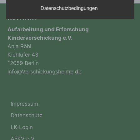
verwendet wurden. Unsere
Datenschutzerklärung soll sowohl für die
Datenschutzbedingungen
Öffentlichkeit als auch für unsere Kunden und
KONTAKT
Geschäftspartner einfach lesbar und
verständlich sein. Um dies zu gewährleisten,
Aufarbeitung und Erforschung
möchten wir vorab die verwendeten
Kinderverschickung e.V.
Begrifflichkeiten erläutern.
Anja Röhl
Wir verwenden in dieser Datenschutzerklärung
Kiehlufer 43
unter anderem die folgenden Begriffe:
12059 Berlin
info@Verschickungsheime.de
a) personenbezogene Daten
Personenbezogene Daten sind alle
Impressum
Informationen, die sich auf eine identifizierte
oder identifizierbare natürliche Person (im
Datenschutz
Folgenden „betroffene Person") beziehen.
Als identifizierbar wird eine natürliche
LK-Login
Person angesehen, die direkt oder indirekt,
insbesondere mittels Zuordnung zu einer
AEKV e.V.