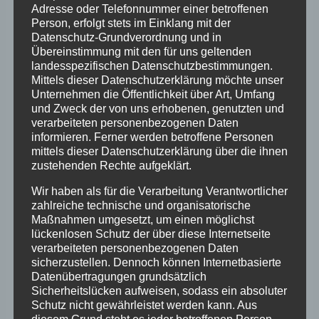
Adresse oder Telefonnummer einer betroffenen
Person, erfolgt stets im Einklang mit der
Bereits 2014 hat diese Autorin das Thema in
Datenschutz-Grundverordnung und in
die Öffentlichkeit gebracht,
damals nahm das
Übereinstimmung mit den für uns geltenden
landesspezifischen Datenschutzbestimmungen.
Thema noch kaum einer ernst. Die Betroffenen
Mittels dieser Datenschutzerklärung möchte unser
allerdings schon. Schon damals bekam Sabine
Unternehmen die Öffentlichkeit über Art, Umfang
Ludwig Hunderte von Zuschriften Betroffener,
und Zweck der von uns erhobenen, genutzten und
verarbeiteten personenbezogenen Daten
denen es ähnlich schlimm in ihren
informieren. Ferner werden betroffene Personen
Kurverschickungen gegangen waren, wie sie es
mittels dieser Datenschutzerklärung über die ihnen
in dem Kinderbuch beschrieb.
zustehenden Rechte aufgeklärt.
Wir haben als für die Verarbeitung Verantwortlicher
Dienstag,
17. Oktober 2023
,
zahlreiche technische und organisatorische
Maßnahmen umgesetzt, um einen möglichst
19 Uhr
lückenlosen Schutz der über diese Internetseite
verarbeiteten personenbezogenen Daten
Literaturhaus Köln
, Großer Griechenmarkt 39,
sicherzustellen. Dennoch können Internetbasierte
50676 Köln
Datenübertragungen grundsätzlich
Sicherheitslücken aufweisen, sodass ein absoluter
Schutz nicht gewährleistet werden kann. Aus
Der Eintritt ist frei!