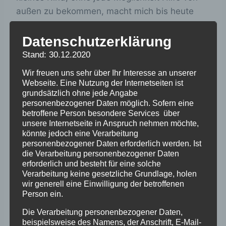
außen zu bekommen, macht mich bis heute
fassungslos,”, erklärt die mittlerweile 69-jährige
Autorin. Ihre leidvollen Erfahrungen während
Datenschutzerklärung
ihrer Kinderverschickung hat die renommierte
Stand: 30.12.2020
Autorin in dem Jugendroman
“Schwarze
Wir freuen uns sehr über Ihr Interesse an unserer
Häuser”
verarbeitet.
Webseite. Eine Nutzung der Internetseiten ist
grundsätzlich ohne jede Angabe
Es ist das persönlichste Buch von Sabine
personenbezogener Daten möglich. Sofern eine
betroffene Person besondere Services über
Ludwig.
„Es hat mir eine große Genugtuung
unsere Internetseite in Anspruch nehmen möchte,
verschafft, dass ich in meinem Buch die
könnte jedoch eine Verarbeitung
Möglichkeit hatte, die Bösen am Ende zu
personenbezogener Daten erforderlich werden. Ist
die Verarbeitung personenbezogener Daten
bestrafen,“
betont Sabine Ludwig. In der
erforderlich und besteht für eine solche
Realität ist das vielen Betroffenen verwehrt
Verarbeitung keine gesetzliche Grundlage, holen
geblieben. Schwarze Häuser hinterlässt nicht
wir generell eine Einwilligung der betroffenen
Person ein.
nur ein düsteres Bild. In dem Roman geht auch
um die Bedeutung von Freundschaft und den
Die Verarbeitung personenbezogener Daten,
beispielsweise des Namens, der Anschrift, E-Mail-
Zusammenhalt der Kinder untereinander.