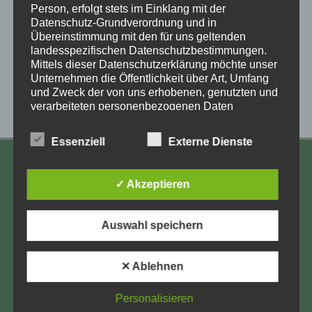
Person, erfolgt stets im Einklang mit der
Datenschutz-Grundverordnung und in
Übereinstimmung mit den für uns geltenden
landesspezifischen Datenschutzbestimmungen.
Mittels dieser Datenschutzerklärung möchte unser
Veranstaltung-
Unternehmen die Öffentlichkeit über Art, Umfang
«
Heimortgruppe
Selbsthilfegruppe
und Zweck der von uns erhobenen, genutzten und
Langeoog
Bocholt
»
Navigation
verarbeiteten personenbezogenen Daten
informieren. Ferner werden betroffene Personen
mittels dieser Datenschutzerklärung über die ihnen
Essenziell
Externe Dienste
zustehenden Rechte aufgeklärt.
KONTAKT
Wir haben als für die Verarbeitung Verantwortlicher
✓ Akzeptieren
zahlreiche technische und organisatorische
Aufarbeitung und Erforschung
Maßnahmen umgesetzt, um einen möglichst
lückenlosen Schutz der über diese Internetseite
Kinderverschickung e.V.
Auswahl speichern
verarbeiteten personenbezogenen Daten
Anja Röhl
sicherzustellen. Dennoch können Internetbasierte
Kiehlufer 43
Datenübertragungen grundsätzlich
✕ Ablehnen
Sicherheitslücken aufweisen, sodass ein absoluter
12059 Berlin
Schutz nicht gewährleistet werden kann. Aus
info@Verschickungsheime.de
diesem Grund steht es jeder betroffenen Person
Personalisieren