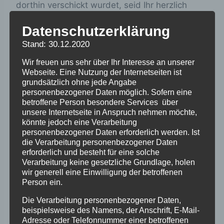
dorthin verschickt wurdet, seid Ihr herzlich
willkommen um Euch untereinander
Datenschutzerklärung
auszutauschen.
Stand: 30.12.2020
Informationen und Anmeldung bei Doris
Wir freuen uns sehr über Ihr Interesse an unserer
Heinrich über:
Verschickung-
Webseite. Eine Nutzung der Internetseiten ist
schlossfriedenweiler.@web.de
grundsätzlich ohne jede Angabe
personenbezogener Daten möglich. Sofern eine
betroffene Person besondere Services über
unsere Internetseite in Anspruch nehmen möchte,
könnte jedoch eine Verarbeitung
personenbezogener Daten erforderlich werden. Ist
die Verarbeitung personenbezogener Daten
erforderlich und besteht für eine solche
Verarbeitung keine gesetzliche Grundlage, holen
wir generell eine Einwilligung der betroffenen
Zum Kalender hinzufügen
Person ein.
Die Verarbeitung personenbezogener Daten,
beispielsweise des Namens, der Anschrift, E-Mail-
Adresse oder Telefonnummer einer betroffenen