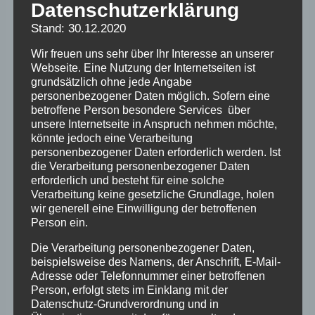
Datenschutzerklärung
Veranstaltungen wir im Jahre 2026 in Berlin
Stand: 30.12.2020
planen. Informationen und Anmeldung über:
Berlin@verschickungsheime.de
Wir freuen uns sehr über Ihr Interesse an unserer
Webseite. Eine Nutzung der Internetseiten ist
grundsätzlich ohne jede Angabe
personenbezogener Daten möglich. Sofern eine
betroffene Person besondere Services über
unsere Internetseite in Anspruch nehmen möchte,
könnte jedoch eine Verarbeitung
personenbezogener Daten erforderlich werden. Ist
die Verarbeitung personenbezogener Daten
erforderlich und besteht für eine solche
Zum Kalender hinzufügen
Verarbeitung keine gesetzliche Grundlage, holen
wir generell eine Einwilligung der betroffenen
Person ein.
Die Verarbeitung personenbezogener Daten,
beispielsweise des Namens, der Anschrift, E-Mail-
Adresse oder Telefonnummer einer betroffenen
Person, erfolgt stets im Einklang mit der
Veranstaltung-
«
Selbsthilfegruppe
Selbsthilfegruppe
Datenschutz-Grundverordnung und in
Köln
Köln (Präsenz)
»