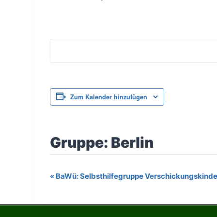
Zum Kalender hinzufügen
«
BaWü: Selbsthilfegruppe Verschickungskinder
Veranstaltung-
Navigation