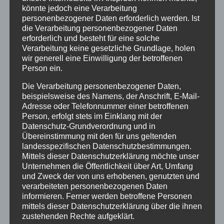
und das Erlebnis, hilflos Opfer übermächtiger
könnte jedoch eine Verarbeitung
Ereignisse geworden zu sein, überwiegt bei
personenbezogener Daten erforderlich werden. Ist
ihnen. Diejenigen, die wir psychohistorisch als
die Verarbeitung personenbezogener Daten
erforderlich und besteht für eine solche
„Kriegs- und Führerkinder“ bezeichnen, sind oft
Verarbeitung keine gesetzliche Grundlage, holen
schon ab Geburt, aber ab 1933, als sie zur
wir generell eine Einwilligung der betroffenen
Person ein.
Schule kamen, der brutal gewendeten, die
Menschen abwertenden Naziideologie in der
Die Verarbeitung personenbezogener Daten,
Schule ausgesetzt gewesen und danach noch
beispielsweise des Namens, der Anschrift, E-Mail-
Adresse oder Telefonnummer einer betroffenen
12 Jahre lang durch die NS-Pädagogik, die
Person, erfolgt stets im Einklang mit der
Hitlerjugend und NS-Gesellschaft erzogen
Datenschutz-Grundverordnung und in
worden. Was sie weitergaben, sollte unbedingt
Übereinstimmung mit den für uns geltenden
landesspezifischen Datenschutzbestimmungen.
beachtet werden, da sie ( z.B. 1929 geboren)
Mittels dieser Datenschutzerklärung möchte unser
von 1949 bis 1989 in beiden deutschen
Unternehmen die Öffentlichkeit über Art, Umfang
und Zweck der von uns erhobenen, genutzten und
Staaten ihre Berufstätigkeit ableisteten, also
verarbeiteten personenbezogenen Daten
die Gesellschaft klar bestimmten.
informieren. Ferner werden betroffene Personen
mittels dieser Datenschutzerklärung über die ihnen
zustehenden Rechte aufgeklärt.