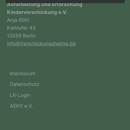
Aufarbeitung und Erforschung
Öffentlichkeit als auch für unsere Kunden und
Geschäftspartner einfach lesbar und
Kinderverschickung e.V.
verständlich sein. Um dies zu gewährleisten,
Anja Röhl
möchten wir vorab die verwendeten
Kiehlufer 43
Begrifflichkeiten erläutern.
12059 Berlin
Wir verwenden in dieser Datenschutzerklärung
info@Verschickungsheime.de
unter anderem die folgenden Begriffe:
a) personenbezogene Daten
Impressum
Datenschutz
Personenbezogene Daten sind alle
Informationen, die sich auf eine identifizierte
LK-Login
oder identifizierbare natürliche Person (im
Folgenden „betroffene Person") beziehen.
AEKV e.V.
Als identifizierbar wird eine natürliche
Person angesehen, die direkt oder indirekt,
insbesondere mittels Zuordnung zu einer
Kennung wie einem Namen, zu einer