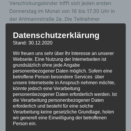
Verschickungskinder trifft sich jeden ersten
Donnerstag im Monat von 16 bis 17.30 Uhr in
der Ahlmannstraße 2a. Die Teilnehmer
sprechen über ihre Erinnerungen und die bis
Datenschutzerklärung
heute spürbaren Auswirkungen auf ihre
Lebenswege.
Alle drei bis vier Monate kommt
Stand: 30.12.2020
Besuch von einer Traumatherapeutin.
Wir freuen uns sehr über Ihr Interesse an unserer
Webseite. Eine Nutzung der Internetseiten ist
Kontakt, Informationen und Anmeldung bei
grundsätzlich ohne jede Angabe
Susanne Speck unter
personenbezogener Daten möglich. Sofern eine
verschickung-
betroffene Person besondere Services über
rendsburg@gmx.de
unsere Internetseite in Anspruch nehmen möchte,
könnte jedoch eine Verarbeitung
personenbezogener Daten erforderlich werden. Ist
die Verarbeitung personenbezogener Daten
erforderlich und besteht für eine solche
Verarbeitung keine gesetzliche Grundlage, holen
wir generell eine Einwilligung der betroffenen
Person ein.