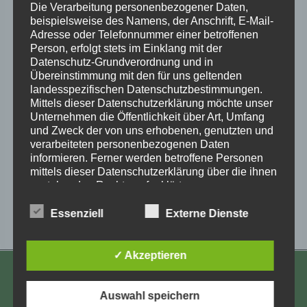
Zum Kalender hinzufügen
Die Verarbeitung personenbezogener Daten,
beispielsweise des Namens, der Anschrift, E-Mail-
Adresse oder Telefonnummer einer betroffenen
Person, erfolgt stets im Einklang mit der
Datenschutz-Grundverordnung und in
Übereinstimmung mit den für uns geltenden
landesspezifischen Datenschutzbestimmungen.
Mittels dieser Datenschutzerklärung möchte unser
Unternehmen die Öffentlichkeit über Art, Umfang
und Zweck der von uns erhobenen, genutzten und
verarbeiteten personenbezogenen Daten
Veranstaltung-
«
Aktivenschalte im
Selbsthilfegruppe
informieren. Ferner werden betroffene Personen
September –
Berlin
»
mittels dieser Datenschutzerklärung über die ihnen
Navigation
Vorbereitung
zustehenden Rechte aufgeklärt.
Kongress 2025 in
Bad Wildungen
Wir haben als für die Verarbeitung Verantwortlicher
Essenziell
Externe Dienste
zahlreiche technische und organisatorische
Maßnahmen umgesetzt, um einen möglichst
lückenlosen Schutz der über diese Internetseite
✓ Akzeptieren
verarbeiteten personenbezogenen Daten
sicherzustellen. Dennoch können Internetbasierte
KONTAKT
Datenübertragungen grundsätzlich
Auswahl speichern
Sicherheitslücken aufweisen, sodass ein absoluter