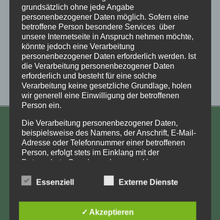
grundsätzlich ohne jede Angabe
personenbezogener Daten möglich. Sofern eine
betroffene Person besondere Services über
unsere Internetseite in Anspruch nehmen möchte,
könnte jedoch eine Verarbeitung
personenbezogener Daten erforderlich werden. Ist
die Verarbeitung personenbezogener Daten
erforderlich und besteht für eine solche
Verarbeitung keine gesetzliche Grundlage, holen
wir generell eine Einwilligung der betroffenen
Person ein.
Die Verarbeitung personenbezogener Daten,
KONTAKT
beispielsweise des Namens, der Anschrift, E-Mail-
Adresse oder Telefonnummer einer betroffenen
Aufarbeitung und Erforschung
Person, erfolgt stets im Einklang mit der
Kinderverschickung e.V.
Datenschutz-Grundverordnung und in
Übereinstimmung mit den für uns geltenden
Anja Röhl
landesspezifischen Datenschutzbestimmungen.
Essenziell
Externe Dienste
Kiehlufer 43
Mittels dieser Datenschutzerklärung möchte unser
12059 Berlin
Unternehmen die Öffentlichkeit über Art, Umfang
und Zweck der von uns erhobenen, genutzten und
✓ Akzeptieren
info@Verschickungsheime.de