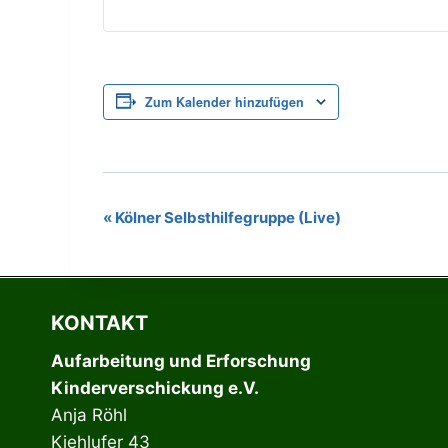
Zum Kalender hinzufügen
«
Kölner Selbsthilfegruppe (Live)
Veranstaltung-
Navigation
KONTAKT
Aufarbeitung und Erforschung
Kinderverschickung e.V.
Anja Röhl
Kiehlufer 43