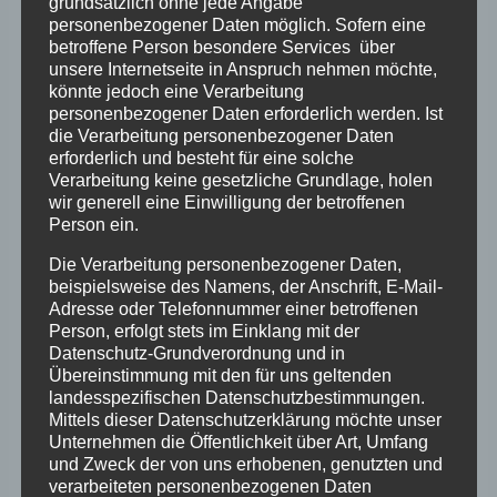
grundsätzlich ohne jede Angabe
die kleinen und großen Herausforderungen des
personenbezogener Daten möglich. Sofern eine
Alltags. Doch es gibt stärkende Body-Mind-
betroffene Person besondere Services über
Übungen, mit denen wir wieder ins
unsere Internetseite in Anspruch nehmen möchte,
könnte jedoch eine Verarbeitung
Gleichgewicht kommen. In dieser Workshop-
personenbezogener Daten erforderlich werden. Ist
Reihe lernen wir, wie wir aus dem Kopfkino
die Verarbeitung personenbezogener Daten
aussteigen und wieder im Hier und Jetzt
erforderlich und besteht für eine solche
Verarbeitung keine gesetzliche Grundlage, holen
landen. Wir üben, die Gedanken zu beruhigen,
wir generell eine Einwilligung der betroffenen
mit schwierigen Gefühlen umzugehen und uns
Person ein.
wieder stabil zu fühlen. Wir erkunden, was uns
Die Verarbeitung personenbezogener Daten,
stärkt und uns hilft, mit Herausforderungen
beispielsweise des Namens, der Anschrift, E-Mail-
umzugehen und daran zu wachsen.
Adresse oder Telefonnummer einer betroffenen
Person, erfolgt stets im Einklang mit der
Datenschutz-Grundverordnung und in
Leitung: Birgit Schönberger, Coach,
Übereinstimmung mit den für uns geltenden
Meditationslehrerin, Autorin, arbeitet mit
landesspezifischen Datenschutzbestimmungen.
Coaching-Kund:innen an den Themen: Umgang
Mittels dieser Datenschutzerklärung möchte unser
Unternehmen die Öffentlichkeit über Art, Umfang
mit Stress und Belastungen,
und Zweck der von uns erhobenen, genutzten und
Selbstmanagement, Selbstfürsorge.
verarbeiteten personenbezogenen Daten