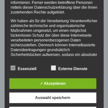
informieren. Ferner werden betroffene Personen
Veröffentlichung:
mittels dieser Datenschutzerklärung über die ihnen
zustehenden Rechte aufgeklärt.
„Zen Power für Frauen. Innere Stärke und
Gelassenheit entwickeln“, O.W. Barth
Wir haben als für die Verarbeitung Verantwortlicher
Verlag/Droemer Knaur GmbH, München, 2021.
zahlreiche technische und organisatorische
Maßnahmen umgesetzt, um einen möglichst
lückenlosen Schutz der über diese Internetseite
Nähere Infos zur Person: www.birgit-
verarbeiteten personenbezogenen Daten
schoenberger.de
sicherzustellen. Dennoch können Internetbasierte
Datenübertragungen grundsätzlich
Sicherheitslücken aufweisen, sodass ein absoluter
Schutz nicht gewährleistet werden kann. Aus
diesem Grund steht es jeder betroffenen Person
Essenziell
Externe Dienste
frei, personenbezogene Daten auch auf
alternativen Wegen, beispielsweise telefonisch, an
uns zu übermitteln.
✓ Akzeptieren
Begriffsbestimmungen
Zum Kalender hinzufügen
Auswahl speichern
Die Datenschutzerklärung beruht auf den
Begrifflichkeiten, die durch den Europäischen