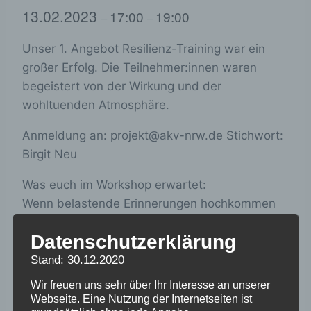
13.02.2023
17:00
19:00
–
–
Unser 1. Angebot Resilienz-Training war ein
großer Erfolg. Die Teilnehmer:innen waren
begeistert von der Wirkung und der
wohltuenden Atmosphäre.
Anmeldung an: projekt@akv-nrw.de Stichwort:
Birgit Neu
Was euch im Workshop erwartet:
Wenn belastende Erinnerungen hochkommen
oder wir uns Sorgen machen, landen wir
Datenschutzerklärung
manchmal in einer Grübelspirale und verlieren
den Kontakt zu unseren Stärken. Das
Stand: 30.12.2020
Weltgeschehen kann uns zusetzen, belastende
Wir freuen uns sehr über Ihr Interesse an unserer
Erfahrungen in der Vergangenheit, aber auch
Webseite. Eine Nutzung der Internetseiten ist