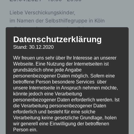
Liebe Verschickungskinder,
im Namen der Selbsthilfegruppe in Köln
möchten wir euch ganz herzlich zu unserem
Zoom-Treffen am Dienstag, den 20.04.2021
Datenschutzerklärung
einladen.
Stand: 30.12.2020
Alle Verschickungskinder, die sich für unsere
Wir freuen uns sehr über Ihr Interesse an unserer
Selbsthilfegruppe interessieren, also nicht nur
Webseite. Eine Nutzung der Internetseiten ist
Kölner sondern auch Verschickungskinder, die
grundsätzlich ohne jede Angabe
personenbezogener Daten möglich. Sofern eine
damals von Köln aus verschickt wurden und
betroffene Person besondere Services über
andere Interessierte sind herzlich willkommen.
unsere Internetseite in Anspruch nehmen möchte,
Anmeldung unter:
könnte jedoch eine Verarbeitung
personenbezogener Daten erforderlich werden. Ist
Verschickungskids.Koeln.NRW@gmx.de
oder
die Verarbeitung personenbezogener Daten
ute-kur-verschickungskinder-nrw@outlook.de
erforderlich und besteht für eine solche
Verarbeitung keine gesetzliche Grundlage, holen
Mit lieben Grüßen
wir generell eine Einwilligung der betroffenen
Person ein.
Ute und Angelika