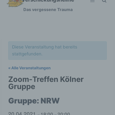
Zum
Das vergessene Trauma
Inhalt
springen
Diese Veranstaltung hat bereits
stattgefunden.
« Alle Veranstaltungen
Zoom-Treffen Kölner
Gruppe
20.04.2021
18:00
20:00
–
–