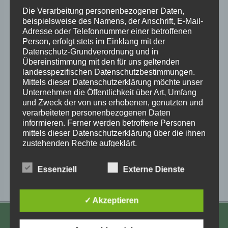
Die Verarbeitung personenbezogener Daten,
beispielsweise des Namens, der Anschrift, E-Mail-
Adresse oder Telefonnummer einer betroffenen
Person, erfolgt stets im Einklang mit der
Datenschutz-Grundverordnung und in
Übereinstimmung mit den für uns geltenden
landesspezifischen Datenschutzbestimmungen.
Mittels dieser Datenschutzerklärung möchte unser
Zum Kalender hinzufügen
Unternehmen die Öffentlichkeit über Art, Umfang
und Zweck der von uns erhobenen, genutzten und
verarbeiteten personenbezogenen Daten
informieren. Ferner werden betroffene Personen
mittels dieser Datenschutzerklärung über die ihnen
zustehenden Rechte aufgeklärt.
Veranstaltung-
«
TV Scala –
Bundesweite
Sendereihe
Aktivenschalte
»
Wir haben als für die Verarbeitung Verantwortlicher
Navigation
Essenziell
Externe Dienste
Kinderverschickungen
zahlreiche technische und organisatorische
Maßnahmen umgesetzt, um einen möglichst
lückenlosen Schutz der über diese Internetseite
✓ Akzeptieren
verarbeiteten personenbezogenen Daten
sicherzustellen. Dennoch können Internetbasierte
Datenübertragungen grundsätzlich
KONTAKT