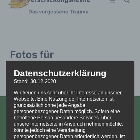
Zum
Das vergessene Trauma
Inhalt
springen
Fotos für
Fortbildungsangwbot
Datenschutzerklärung
Stand: 30.12.2020
Fotos für Fortbildungsangwbot
Wir freuen uns sehr über Ihr Interesse an unserer
Webseite. Eine Nutzung der Internetseiten ist
grundsätzlich ohne jede Angabe
KONTAKT
personenbezogener Daten möglich. Sofern eine
betroffene Person besondere Services über
Aufarbeitung und Erforschung
unsere Internetseite in Anspruch nehmen möchte,
könnte jedoch eine Verarbeitung
Kinderverschickung e.V.
personenbezogener Daten erforderlich werden. Ist
Anja Röhl