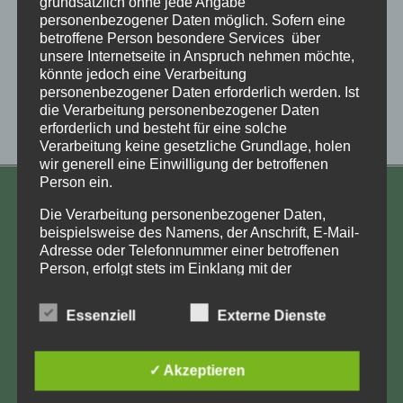
grundsätzlich ohne jede Angabe
personenbezogener Daten möglich. Sofern eine
betroffene Person besondere Services über
unsere Internetseite in Anspruch nehmen möchte,
könnte jedoch eine Verarbeitung
personenbezogener Daten erforderlich werden. Ist
die Verarbeitung personenbezogener Daten
erforderlich und besteht für eine solche
Verarbeitung keine gesetzliche Grundlage, holen
wir generell eine Einwilligung der betroffenen
Person ein.
KONTAKT
Die Verarbeitung personenbezogener Daten,
beispielsweise des Namens, der Anschrift, E-Mail-
Aufarbeitung und Erforschung
Adresse oder Telefonnummer einer betroffenen
Kinderverschickung e.V.
Person, erfolgt stets im Einklang mit der
Datenschutz-Grundverordnung und in
Anja Röhl
Übereinstimmung mit den für uns geltenden
Kiehlufer 43
Essenziell
Externe Dienste
landesspezifischen Datenschutzbestimmungen.
12059 Berlin
Mittels dieser Datenschutzerklärung möchte unser
Unternehmen die Öffentlichkeit über Art, Umfang
info@Verschickungsheime.de
✓ Akzeptieren
und Zweck der von uns erhobenen, genutzten und
verarbeiteten personenbezogenen Daten