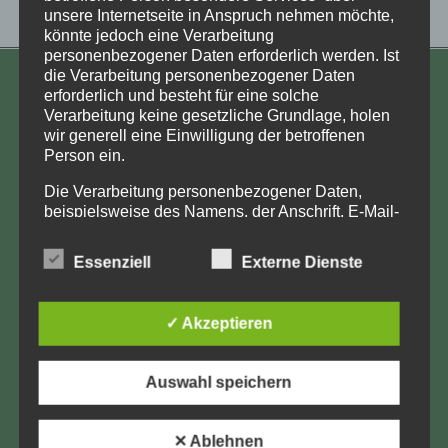
unsere Internetseite in Anspruch nehmen möchte,
könnte jedoch eine Verarbeitung
personenbezogener Daten erforderlich werden. Ist
die Verarbeitung personenbezogener Daten
KONTAKT
erforderlich und besteht für eine solche
Verarbeitung keine gesetzliche Grundlage, holen
Aufarbeitung und Erforschung
wir generell eine Einwilligung der betroffenen
Person ein.
Kinderverschickung e.V.
Anja Röhl
Die Verarbeitung personenbezogener Daten,
beispielsweise des Namens, der Anschrift, E-Mail-
Kiehlufer 43
Adresse oder Telefonnummer einer betroffenen
12059 Berlin
Person, erfolgt stets im Einklang mit der
Essenziell
Externe Dienste
info@Verschickungsheime.de
Datenschutz-Grundverordnung und in
Übereinstimmung mit den für uns geltenden
landesspezifischen Datenschutzbestimmungen.
✓ Akzeptieren
Mittels dieser Datenschutzerklärung möchte unser
Unternehmen die Öffentlichkeit über Art, Umfang
Impressum
und Zweck der von uns erhobenen, genutzten und
Auswahl speichern
verarbeiteten personenbezogenen Daten
Datenschutz
informieren. Ferner werden betroffene Personen
mittels dieser Datenschutzerklärung über die ihnen
✕ Ablehnen
LK-Login