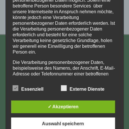
betroffene Person besondere Services über
unsere Internetseite in Anspruch nehmen möchte,
könnte jedoch eine Verarbeitung
personenbezogener Daten erforderlich werden. Ist
die Verarbeitung personenbezogener Daten
erforderlich und besteht für eine solche
Verarbeitung keine gesetzliche Grundlage, holen
wir generell eine Einwilligung der betroffenen
KONTAKT
Person ein.
Aufarbeitung und Erforschung
Die Verarbeitung personenbezogener Daten,
Kinderverschickung e.V.
beispielsweise des Namens, der Anschrift, E-Mail-
Adresse oder Telefonnummer einer betroffenen
Anja Röhl
Person, erfolgt stets im Einklang mit der
Kiehlufer 43
Datenschutz-Grundverordnung und in
Essenziell
Externe Dienste
12059 Berlin
Übereinstimmung mit den für uns geltenden
landesspezifischen Datenschutzbestimmungen.
info@Verschickungsheime.de
Mittels dieser Datenschutzerklärung möchte unser
✓ Akzeptieren
Unternehmen die Öffentlichkeit über Art, Umfang
und Zweck der von uns erhobenen, genutzten und
verarbeiteten personenbezogenen Daten
Auswahl speichern
informieren. Ferner werden betroffene Personen
Impressum